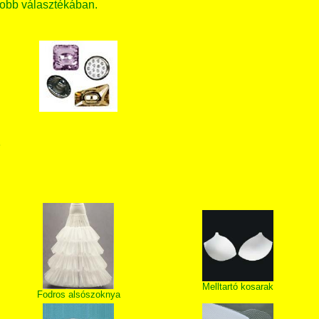
obb választékában.
T
Melltartó kosarak
Fodros alsószoknya