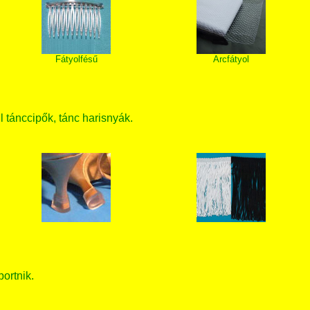
Fátyolfésű
Arcfátyol
ll tánccipők, tánc harisnyák.
bortnik.