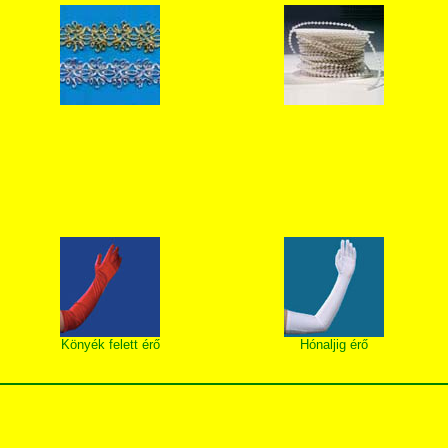
Könyék felett érő
Hónaljig érő