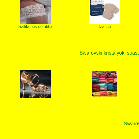
Szilikonos combfix
Izz lap
Swarovski kristályok, strass
Swarovs