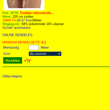
Kód:
38705
További információk...
Méret:
220 cm széles
10000 Ft
=
28.57 Euro
/Méter
Megjegyzés:
84% poliammide 16% elastan
Színek nyomtatása
ONLINE RENDELÉS:
MINIMUM RENDELHETŐ:
0,1
Mennyiség:
Méter
Szín:
Kosárba
Oldal elejére