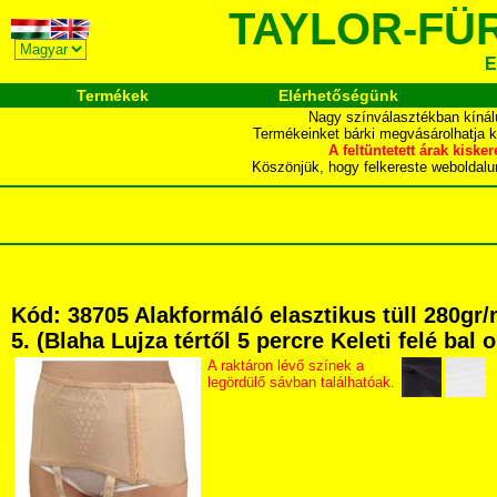
TAYLOR-FÜ
E
Termékek
Elérhetőségünk
Nagy színválasztékban kínál
Termékeinket bárki megvásárolhatja 
A feltüntetett árak ki
Köszönjük, hogy felkereste webol
Kód: 38705 Alakformáló elasztikus tüll 280g
5. (Blaha Lujza tértől 5 percre Keleti felé bal
A raktáron lévő színek a
legördülő sávban találhatóak.