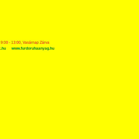
t 9:00 - 13:00, Vasárnap Zárva
k.hu
www.furdoruhaanyag.hu