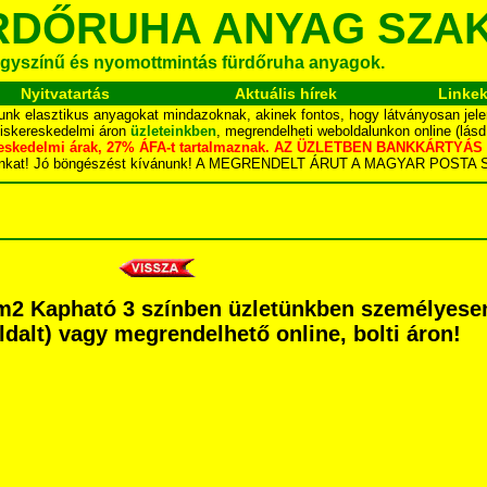
RDŐRUHA ANYAG SZA
gyszínű és nyomottmintás fürdőruha anyagok.
Nyitvatartás
Aktuális hírek
Linke
unk elasztikus anyagokat mindazoknak, akinek fontos, hogy látványosan jele
kiskereskedelmi áron
üzleteinkben
, megrendelheti weboldalunkon online (lás
skereskedelmi árak, 27% ÁFA-t tartalmaznak. AZ ÜZLETBEN BANKKÁRT
dalunkat! Jó böngészést kívánunk! A MEGRENDELT ÁRUT A MAGYAR POS
r/m2 Kapható 3 színben üzletünkben személyese
 oldalt) vagy megrendelhető online, bolti áron!