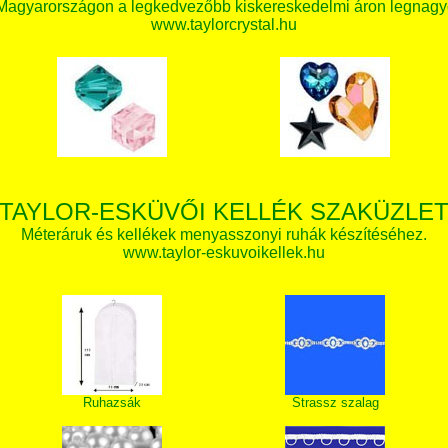
 Magyarországon a legkedvezőbb kiskereskedelmi áron legnagy
www.taylorcrystal.hu
TAYLOR-ESKÜVŐI KELLÉK SZAKÜZLE
Méteráruk és kellékek menyasszonyi ruhák készítéséhez.
www.taylor-eskuvoikellek.hu
Ruhazsák
Strassz szalag