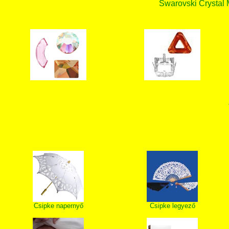
Swarovski Crystal
Csipke napernyő
Csipke legyező