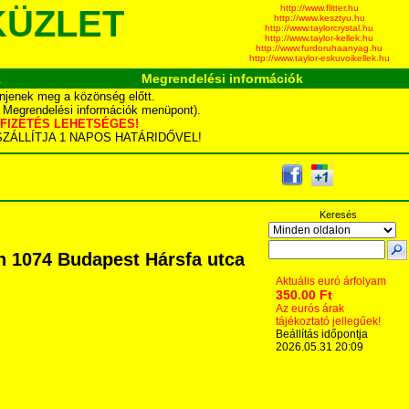
http://www.flitter.hu
KÜZLET
http://www.kesztyu.hu
http://www.taylorcrystal.hu
http://www.taylor-kellek.hu
http://www.furdoruhaanyag.hu
http://www.taylor-eskuvoikellek.hu
k
Megrendelési információk
njenek meg a közönség előtt.
d Megrendelési információk menüpont).
YÁS FIZETÉS LEHETSÉGES!
TA SZÁLLÍTJA 1 NAPOS HATÁRIDŐVEL!
Keresés
n 1074 Budapest Hársfa utca
Aktuális euró árfolyam
350.00 Ft
Az eurós árak
tájékoztató jellegűek!
Beállítás időpontja
2026.05.31 20:09