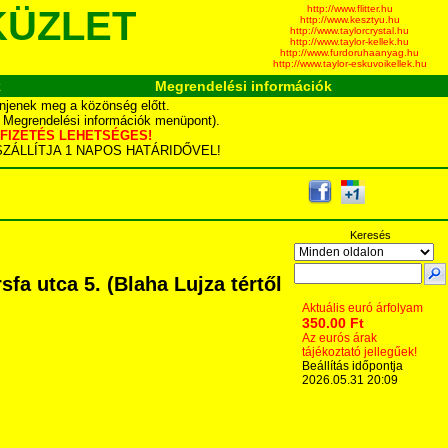
http://www.flitter.hu
KÜZLET
http://www.kesztyu.hu
http://www.taylorcrystal.hu
http://www.taylor-kellek.hu
http://www.furdoruhaanyag.hu
http://www.taylor-eskuvoikellek.hu
k
Megrendelési információk
njenek meg a közönség előtt.
d Megrendelési információk menüpont).
YÁS FIZETÉS LEHETSÉGES!
TA SZÁLLÍTJA 1 NAPOS HATÁRIDŐVEL!
Keresés
a utca 5. (Blaha Lujza tértől
Aktuális euró árfolyam
350.00 Ft
Az eurós árak
tájékoztató jellegűek!
Beállítás időpontja
2026.05.31 20:09