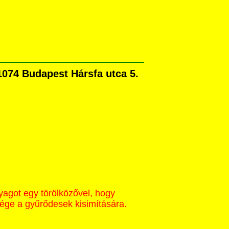
1074 Budapest Hársfa utca 5.
yagot egy törölközővel, hogy
sége a gyűrődesek kisimítására.