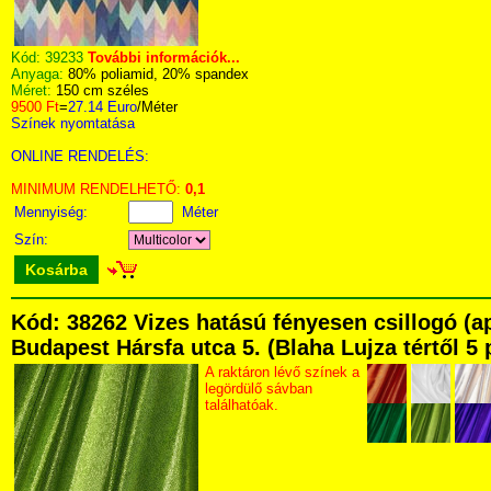
Kód:
39233
További információk...
Anyaga:
80% poliamid, 20% spandex
Méret:
150 cm széles
9500 Ft
=
27.14 Euro
/Méter
Színek nyomtatása
ONLINE RENDELÉS:
MINIMUM RENDELHETŐ:
0,1
Mennyiség:
Méter
Szín:
Kosárba
Kód: 38262 Vizes hatású fényesen csillogó (a
Budapest Hársfa utca 5. (Blaha Lujza tértől 5 
A raktáron lévő színek a
legördülő sávban
találhatóak.