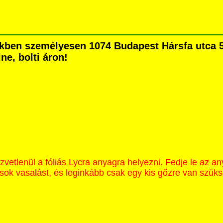
ben személyesen 1074 Budapest Hársfa utca 5. 
ne, bolti áron!
etlenül a fóliás Lycra anyagra helyezni. Fedje le az an
sok vasalást, és leginkább csak egy kis gőzre van szük