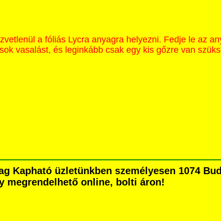
etlenül a fóliás Lycra anyagra helyezni. Fedje le az an
sok vasalást, és leginkább csak egy kis gőzre van szük
ag Kapható üzletünkben személyesen 1074 Buda
agy megrendelhető online, bolti áron!