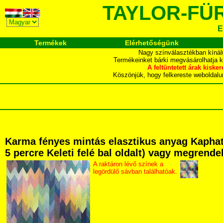
TAYLOR-FÜ
E
Termékek
Elérhetőségünk
Nagy színválasztékban kínál
Termékeinket bárki megvásárolhatja 
A feltüntetett árak ki
Köszönjük, hogy felkereste webol
Karma fényes mintás elasztikus anyag Kaphat
5 percre Keleti felé bal oldalt) vagy megrendel
A raktáron lévő színek a
legördülő sávban találhatóak.