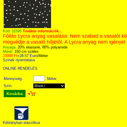
Kód:
31595
További információk...
Fóliás Lycra anyag vasalása: Nem szabad a vasalót közv
megvédje a vasaló hőjétől. A Lycra anyag nem igényel 
Anyaga:
20% elastane, 80% polyamide
Méret:
150 cm széles
10000 Ft
=
28.57 Euro
/Méter
Színek nyomtatása
ONLINE RENDELÉS:
Mennyiség:
Méter
Szín:
Kosárba
Kétirányban elasztikus