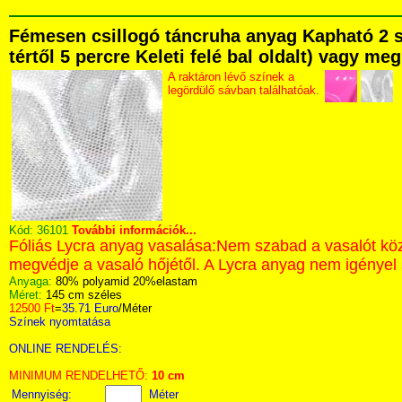
Fémesen csillogó táncruha anyag Kapható 2 s
tértől 5 percre Keleti felé bal oldalt) vagy me
A raktáron lévő színek a
legördülő sávban találhatóak.
Kód:
36101
További információk...
Fóliás Lycra anyag vasalása:Nem szabad a vasalót közv
megvédje a vasaló hőjétől. A Lycra anyag nem igényel 
Anyaga:
80% polyamid 20%elastam
Méret:
145 cm széles
12500 Ft
=
35.71 Euro
/Méter
Színek nyomtatása
ONLINE RENDELÉS:
MINIMUM RENDELHETŐ:
10 cm
Mennyiség:
Méter