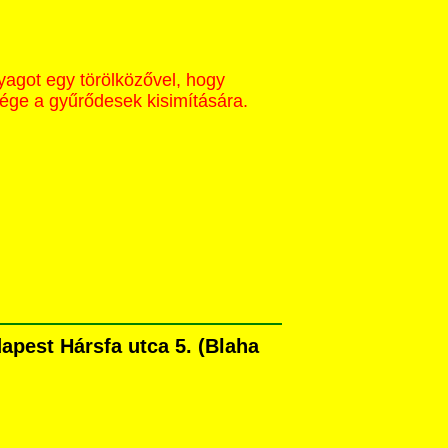
yagot egy törölközővel, hogy
sége a gyűrődesek kisimítására.
pest Hársfa utca 5. (Blaha