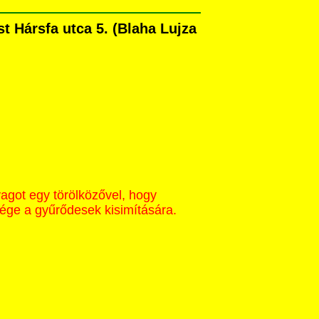
 Hársfa utca 5. (Blaha Lujza
yagot egy törölközővel, hogy
sége a gyűrődesek kisimítására.