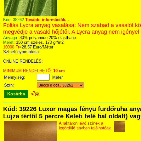
Kód:
38262
További információk...
Fóliás Lycra anyag vasalása: Nem szabad a vasalót közv
megvédje a vasaló hőjétől. A Lycra anyag nem igényel 
Anyaga:
80% polyamide 20% elasthane
Méret:
150 cm széles, 170 gr/m2
10000 Ft
=
28.57 Euro
/Méter
Színek nyomtatása
ONLINE RENDELÉS:
MINIMUM RENDELHETŐ:
10 cm
Mennyiség:
Méter
Szín:
Kosárba
Kód: 39226 Luxor magas fényü fürdőruha any
Lujza tértől 5 percre Keleti felé bal oldalt) v
A raktáron lévő színek a
legördülő sávban találhatóak.