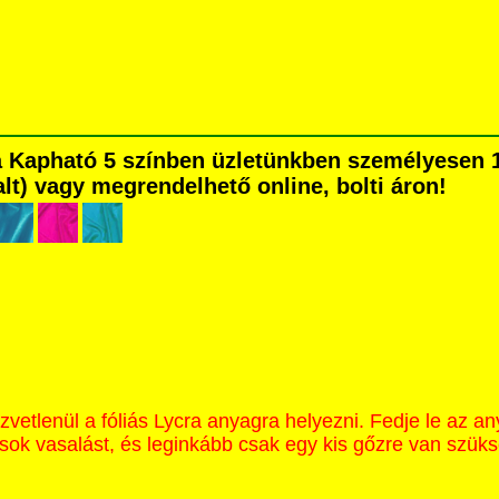
ra Kapható 5 színben üzletünkben személyesen 
dalt) vagy megrendelhető online, bolti áron!
etlenül a fóliás Lycra anyagra helyezni. Fedje le az an
sok vasalást, és leginkább csak egy kis gőzre van szük