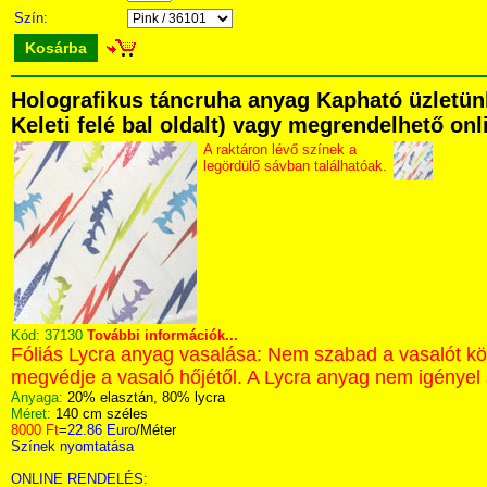
Szín:
Kosárba
Holografikus táncruha anyag Kapható üzletünk
Keleti felé bal oldalt) vagy megrendelhető onli
A raktáron lévő színek a
legördülő sávban találhatóak.
Kód:
37130
További információk...
Fóliás Lycra anyag vasalása: Nem szabad a vasalót közv
megvédje a vasaló hőjétől. A Lycra anyag nem igényel 
Anyaga:
20% elasztán, 80% lycra
Méret:
140 cm széles
8000 Ft
=
22.86 Euro
/Méter
Színek nyomtatása
ONLINE RENDELÉS: