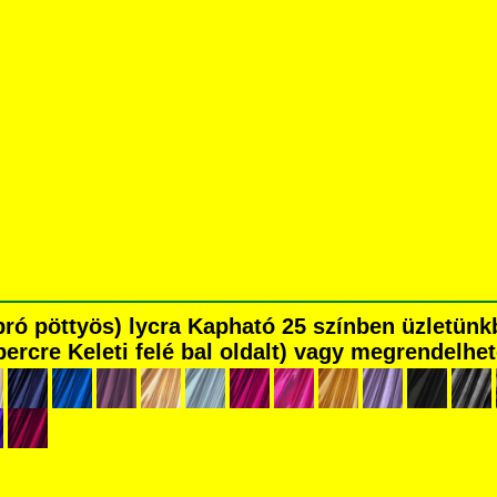
pró pöttyös) lycra Kapható 25 színben üzletün
percre Keleti felé bal oldalt) vagy megrendelhet