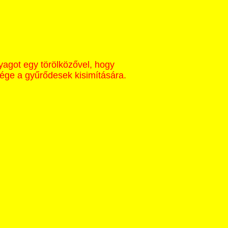
yagot egy törölközővel, hogy
sége a gyűrődesek kisimítására.