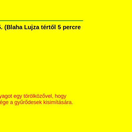
(Blaha Lujza tértől 5 percre
yagot egy törölközővel, hogy
sége a gyűrődesek kisimítására.