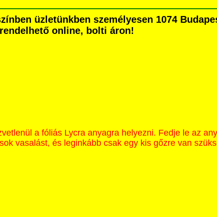
zínben üzletünkben személyesen 1074 Budapest
grendelhető online, bolti áron!
etlenül a fóliás Lycra anyagra helyezni. Fedje le az an
sok vasalást, és leginkább csak egy kis gőzre van szük