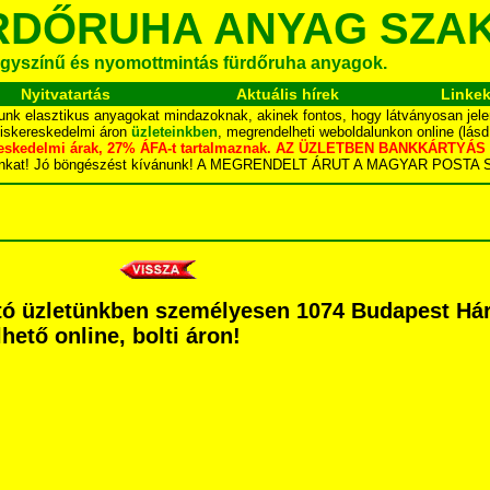
RDŐRUHA ANYAG SZA
gyszínű és nyomottmintás fürdőruha anyagok.
Nyitvatartás
Aktuális hírek
Linke
unk elasztikus anyagokat mindazoknak, akinek fontos, hogy látványosan jele
kiskereskedelmi áron
üzleteinkben
, megrendelheti weboldalunkon online (lás
skereskedelmi árak, 27% ÁFA-t tartalmaznak. AZ ÜZLETBEN BANKKÁRT
dalunkat! Jó böngészést kívánunk! A MEGRENDELT ÁRUT A MAGYAR POS
ó üzletünkben személyesen 1074 Budapest Hársf
hető online, bolti áron!