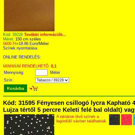
Kód:
39226
További információk...
Méret:
150 cm széles
6600 Ft
=
18.86 Euro
/Méter
Színek nyomtatása
ONLINE RENDELÉS:
MINIMUM RENDELHETŐ:
0,1
Mennyiség:
Méter
Szín:
Kosárba
Kód: 31595 Fényesen csillogó lycra Kapható 
Lujza tértől 5 percre Keleti felé bal oldalt) v
A raktáron lévő színek a
legördülő sávban találhatóak.