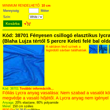
MINIMUM RENDELHETŐ:
10 cm
Mennyiség:
Méter
Szín:
Kosárba
Kód: 38701 Fényesen csillogó elasztikus lyc
(Blaha Lujza tértől 5 percre Keleti felé bal ol
A raktáron lévő színek a
legördülő sávban találhatóak.
Kód:
38701
További információk...
Fóliás Lycra anyag vasalása: Nem szabad a vasalót közv
megvédje a vasaló hőjétől. A Lycra anyag nem igényel 
Anyaga:
20% elastane, 80% polyamide
Méret:
150 cm széles
8500 Ft
=
24.29 Euro
/Méter