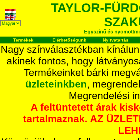
TAYLOR-FÜR
SZAK
Egyszínű és nyomottmi
Termékek
Elérhetőségünk
Nyitvatartás
Nagy színválasztékban kínálun
akinek fontos, hogy látványos
Termékeinket bárki megvá
üzleteinkben
, megrendel
Megrendelési i
A feltüntetett árak ki
tartalmaznak. AZ ÜZL
LEH