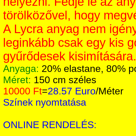
helyezni. Fedje le az an
törölközővel, hogy megvé
A Lycra anyag nem igény
leginkább csak egy kis 
gyűrődesek kisimítására
Anyaga:
20% elastane, 80% p
Méret:
150 cm széles
10000 Ft
=
28.57 Euro
/Méter
Színek nyomtatása
ONLINE RENDELÉS: