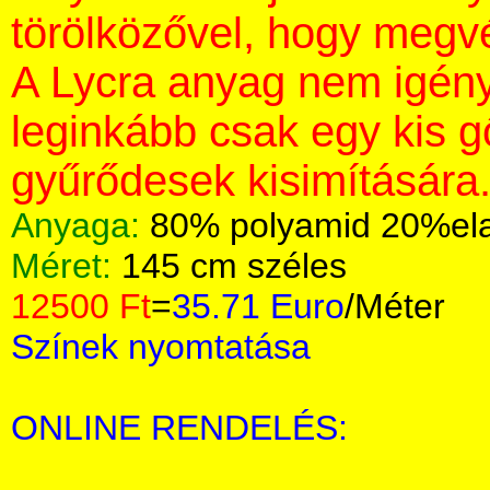
törölközővel, hogy megvé
A Lycra anyag nem igény
leginkább csak egy kis 
gyűrődesek kisimítására
Anyaga:
80% polyamid 20%el
Méret:
145 cm széles
12500 Ft
=
35.71 Euro
/Méter
Színek nyomtatása
ONLINE RENDELÉS: