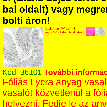
bal oldalt) vagy megre
bolti áron!
A raktáron lévő színek a
legördülő sávban találhatóak.
Kód:
36101
További informác
Fóliás Lycra anyag vas
vasalót közvetlenül a fól
helyezni. Fedje le az an