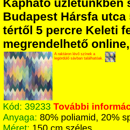
Kapható üzletünkben 
Budapest Hársfa utca 
tértől 5 percre Keleti f
megrendelhető online, 
A raktáron lévő színek a
legördülő sávban találhatóak.
Kód:
39233
További informác
Anyaga:
80% poliamid, 20% s
Méret:
150 cm széles