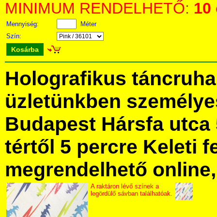
MINIMUM RENDELHETŐ:
10
Mennyiség:
Méter
Szín:
Kosárba
Holografikus táncruh
üzletünkben személye
Budapest Hársfa utca 
tértől 5 percre Keleti f
megrendelhető online, 
A raktáron lévő színek a
legördülő sávban találhatóak.