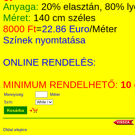
Anyaga:
20% elasztán, 80% ly
Méret:
140 cm széles
8000 Ft
=
22.86 Euro
/Méter
Színek nyomtatása
ONLINE RENDELÉS:
MINIMUM RENDELHETŐ:
10
Mennyiség:
Méter
Szín:
Kosárba
Oldal elejére