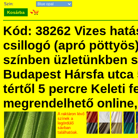
Szín:
Kosárba
Kód: 38262 Vizes hat
csillogó (apró pöttyös
színben üzletünkben 
Budapest Hársfa utca 
tértől 5 percre Keleti f
megrendelhető online, 
A raktáron lévő
színek a
legördülő
sávban
találhatóak.