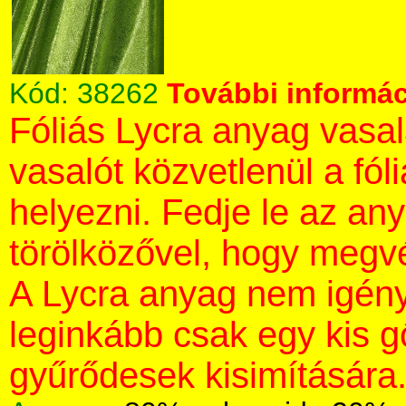
Kód:
38262
További informác
Fóliás Lycra anyag vasa
vasalót közvetlenül a fól
helyezni. Fedje le az an
törölközővel, hogy megvé
A Lycra anyag nem igény
leginkább csak egy kis 
gyűrődesek kisimítására