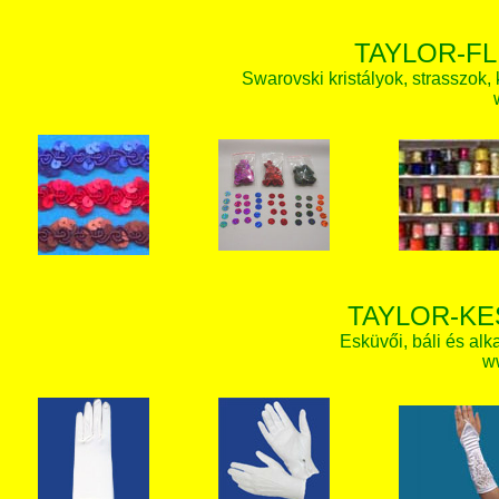
TAYLOR-FL
Swarovski kristályok, strasszok, k
TAYLOR-KE
Esküvői, báli és alk
w