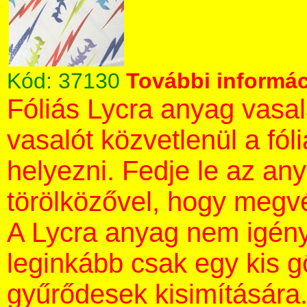
Kód:
37130
További informác
Fóliás Lycra anyag vasa
vasalót közvetlenül a fól
helyezni. Fedje le az an
törölközővel, hogy megvé
A Lycra anyag nem igény
leginkább csak egy kis 
gyűrődesek kisimítására