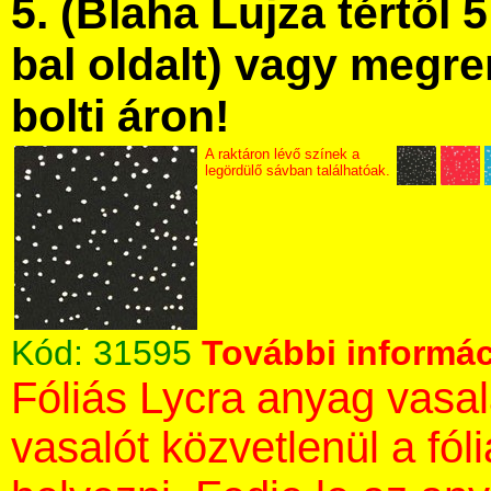
5. (Blaha Lujza tértől 5
bal oldalt) vagy megre
bolti áron!
A raktáron lévő színek a
legördülő sávban találhatóak.
Kód:
31595
További informác
Fóliás Lycra anyag vasa
vasalót közvetlenül a fól