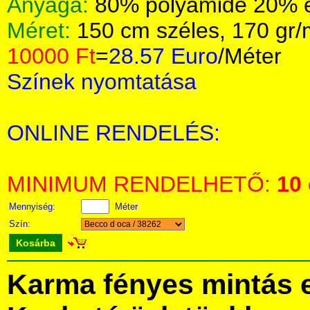
Anyaga:
80% polyamide 20% 
Méret:
150 cm széles, 170 gr
10000 Ft
=
28.57 Euro
/Méter
Színek nyomtatása
ONLINE RENDELÉS:
MINIMUM RENDELHETŐ:
10
Mennyiség:
Méter
Szín:
Kosárba
Karma fényes mintás 