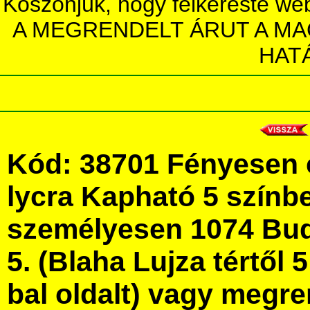
Köszönjük, hogy felkereste we
A MEGRENDELT ÁRUT A MA
HAT
Kód: 38701 Fényesen c
lycra Kapható 5 színb
személyesen 1074 Bud
5. (Blaha Lujza tértől 5
bal oldalt) vagy megre