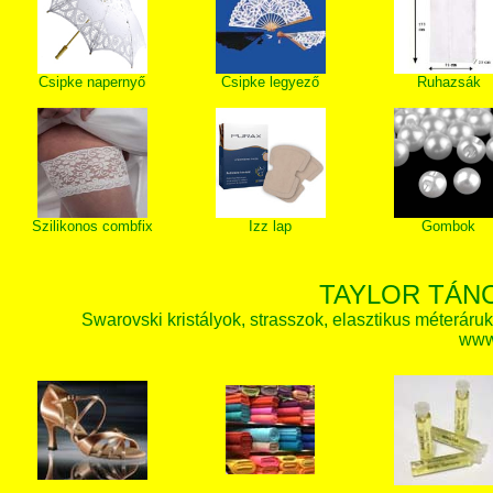
Csipke napernyő
Csipke legyező
Ruhazsák
Szilikonos combfix
Izz lap
Gombok
TAYLOR TÁN
Swarovski kristályok, strasszok, elasztikus méteráruk, 
www.