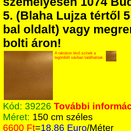
személyesen 1074 Bud
5. (Blaha Lujza tértől 5
bal oldalt) vagy megre
bolti áron!
A raktáron lévő színek a
legördülő sávban találhatóak.
Kód:
39226
További informác
Méret:
150 cm széles
6600 Ft
=
18.86 Euro
/Méter