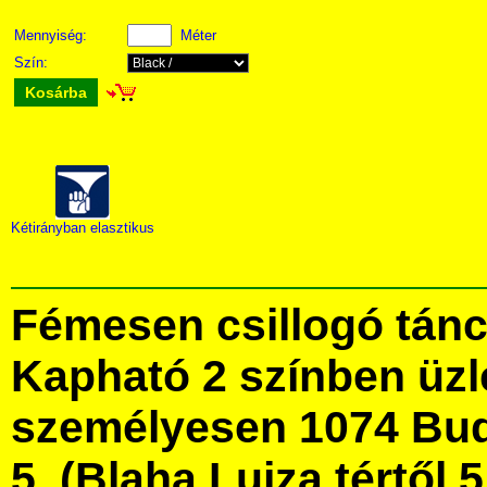
Mennyiség:
Méter
Szín:
Kosárba
Kétirányban elasztikus
Fémesen csillogó tán
Kapható 2 színben üz
személyesen 1074 Bud
5. (Blaha Lujza tértől 5