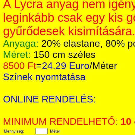
A Lycra anyag nem igény
leginkább csak egy kis 
gyűrődesek kisimítására
Anyaga:
20% elastane, 80% p
Méret:
150 cm széles
8500 Ft
=
24.29 Euro
/Méter
Színek nyomtatása
ONLINE RENDELÉS:
MINIMUM RENDELHETŐ:
10
Mennyiség:
Méter