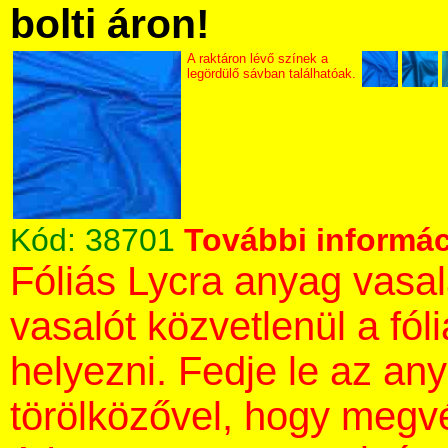
bolti áron!
A raktáron lévő színek a
legördülő sávban találhatóak.
Kód:
38701
További informác
Fóliás Lycra anyag vasa
vasalót közvetlenül a fól
helyezni. Fedje le az an
törölközővel, hogy megvé