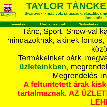
TAYLOR TÁNCKE
Swarovski kristályok, strasszok, elasztikus mét
tánccipők, t
Termékek
Elérhetőségünk
Nyitvatartás
Tánc, Sport, Show-val ka
mindazoknak, akinek fontos,
közö
Termékeinket bárki megvá
üzleteinkben
, megrendel
Megrendelési i
A feltüntetett árak ki
tartalmaznak. AZ ÜZL
LEH