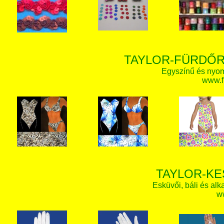
TAYLOR-FÜRDŐR
Egyszínű és nyom
www.f
TAYLOR-KE
Esküvői, báli és alk
w