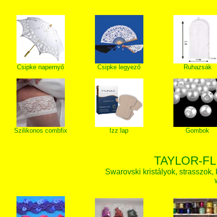
Csipke napernyő
Csipke legyező
Ruhazsák
Szilikonos combfix
Izz lap
Gombok
TAYLOR-FL
Swarovski kristályok, strasszok, k