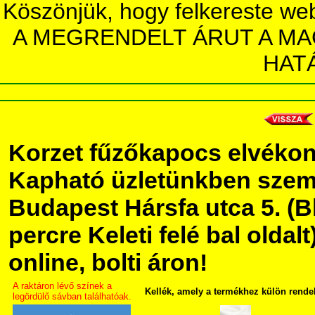
Köszönjük, hogy felkereste we
A MEGRENDELT ÁRUT A MA
HAT
Korzet fűzőkapocs elvéko
Kapható üzletünkben szem
Budapest Hársfa utca 5. (Bl
percre Keleti felé bal olda
online, bolti áron!
A raktáron lévő színek a
Kellék, amely a termékhez külön rende
legördülő sávban találhatóak.