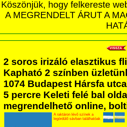
Köszönjük, hogy felkereste we
A MEGRENDELT ÁRUT A MA
HAT
2 soros irizáló elasztikus fl
Kapható 2 színben üzletü
1074 Budapest Hársfa utca 5
5 percre Keleti felé bal olda
megrendelhető online, bolt
A raktáron lévő színek a
legördülő sávban találhatóak.