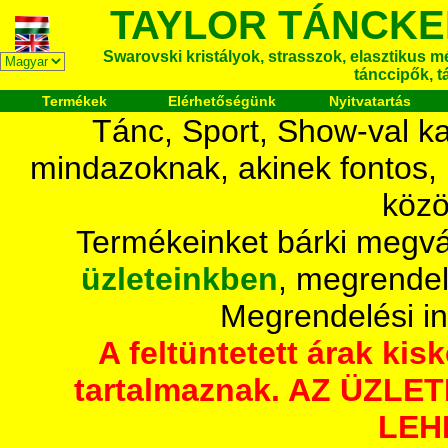
TAYLOR TÁNCKE
Swarovski kristályok, strasszok, elasztikus mét
tánccipők, t
Termékek
Elérhetőségünk
Nyitvatartás
Tánc, Sport, Show-val ka
mindazoknak, akinek fontos,
közö
Termékeinket bárki megvá
üzleteinkben
, megrendel
Megrendelési i
A feltüntetett árak ki
tartalmaznak. AZ ÜZL
LEH