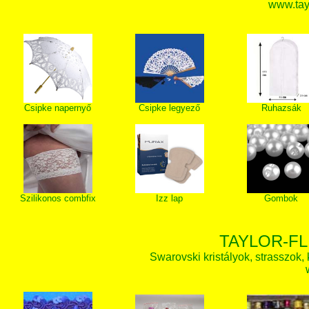
www.tay
Csipke napernyő
Csipke legyező
Ruhazsák
Szilikonos combfix
Izz lap
Gombok
TAYLOR-FL
Swarovski kristályok, strasszok, k