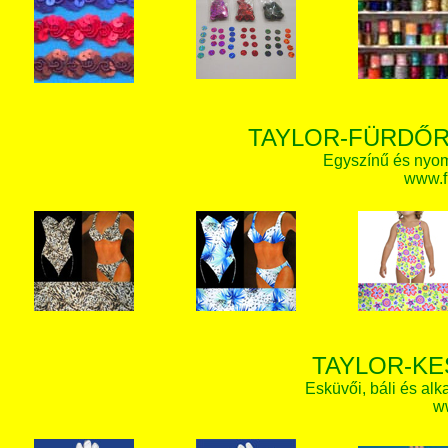
TAYLOR-FÜRDŐR
Egyszínű és nyom
www.f
TAYLOR-KE
Esküvői, báli és alk
w