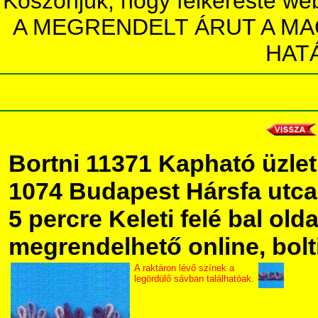
Köszönjük, hogy felkereste we
A MEGRENDELT ÁRUT A MA
HAT
Bortni 11371 Kapható üzl
1074 Budapest Hársfa utca 5
5 percre Keleti felé bal olda
megrendelhető online, bolt
A raktáron lévő színek a
legördülő sávban találhatóak.