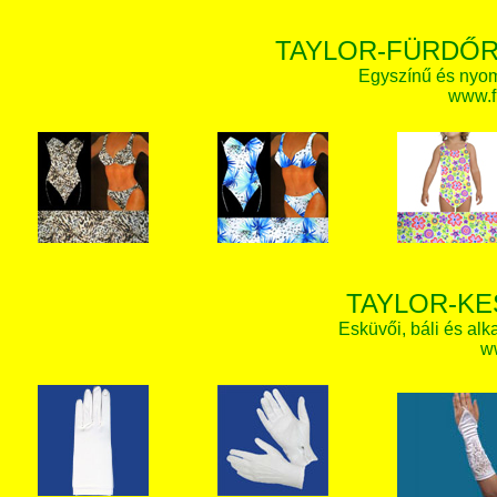
TAYLOR-FÜRDŐR
Egyszínű és nyom
www.f
TAYLOR-KE
Esküvői, báli és alk
w