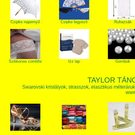
Csipke napernyő
Csipke legyező
Ruhazsák
Szilikonos combfix
Izz lap
Gombok
TAYLOR TÁN
Swarovski kristályok, strasszok, elasztikus méteráruk, 
www.