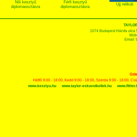
Női kesztyű
Férfi kesztyű
Ujj nélküli
diplomaosztásra
diplomaosztásra
TAYLOR
1074 Budapest Hársfa utca 5-7
Mobi
Email:
Üzle
Hétfő 9:00 - 18:00, Kedd 9:00 - 18:00, Szerda 9:00 - 18:00, Cs
www.kesztyu.hu
www.taylor-eskuvoikellek.hu
www.flitter.