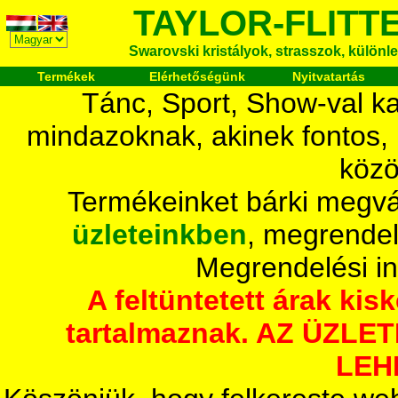
TAYLOR-FLITT
Swarovski kristályok, strasszok, különlege
Termékek
Elérhetőségünk
Nyitvatartás
Tánc, Sport, Show-val ka
mindazoknak, akinek fontos,
közö
Termékeinket bárki megvá
üzleteinkben
, megrendel
Megrendelési i
A feltüntetett árak ki
tartalmaznak. AZ ÜZL
LEH