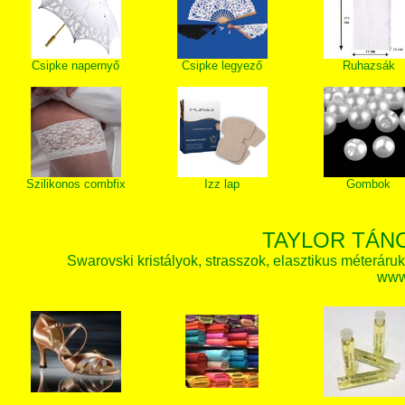
Csipke napernyő
Csipke legyező
Ruhazsák
Szilikonos combfix
Izz lap
Gombok
TAYLOR TÁN
Swarovski kristályok, strasszok, elasztikus méteráruk, 
www.