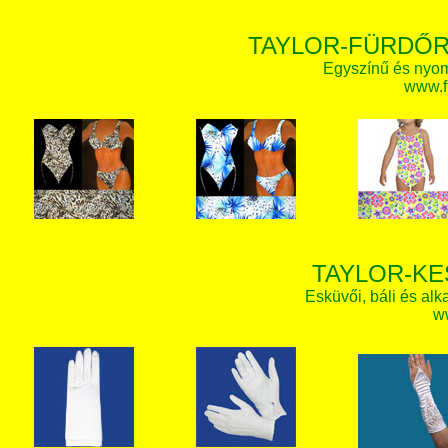
TAYLOR-FÜRDŐR
Egyszínű és nyom
www.f
TAYLOR-KE
Esküvői, báli és alk
w