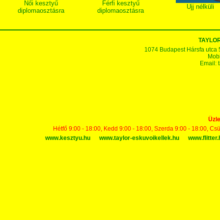
Női kesztyű
Férfi kesztyű
Ujj nélküli
diplomaosztásra
diplomaosztásra
TAYLOR
1074 Budapest Hársfa utca 5-7
Mobi
Email:
Üzle
Hétfő 9:00 - 18:00, Kedd 9:00 - 18:00, Szerda 9:00 - 18:00, Cs
www.kesztyu.hu
www.taylor-eskuvoikellek.hu
www.flitter.