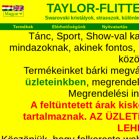
TAYLOR-FLITT
Swarovski kristályok, strasszok, különlege
Termékek
Elérhetőségünk
Nyitvatartás
Tánc, Sport, Show-val ka
mindazoknak, akinek fontos,
közö
Termékeinket bárki megvá
üzleteinkben
, megrendel
Megrendelési i
A feltüntetett árak ki
tartalmaznak. AZ ÜZL
LEH