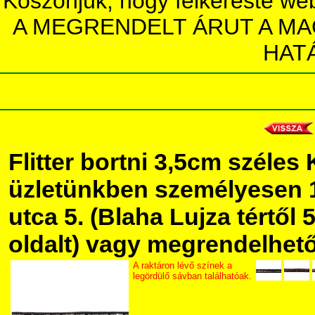
Köszönjük, hogy felkereste we
A MEGRENDELT ÁRUT A MA
HAT
Flitter bortni 3,5cm széles
üzletünkben személyesen 
utca 5. (Blaha Lujza tértől 5
oldalt) vagy megrendelhető 
A raktáron lévő színek a
legördülő sávban találhatóak.