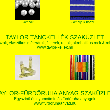
Gombok
Gomblyuk bortni
TAYLOR TÁNCKELLÉK SZAKÜZLET
zok, elasztikus méteráruk, flitterek, rojtok, akrobatikus rock & ro
www.taylor-kellek.hu
AYLOR-FÜRDŐRUHA ANYAG SZAKÜZL
Egyszínű és nyomottmintás fürdőruha anyagok.
www.furdoruhaanyag.hu