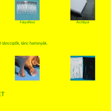
Fátyolfésű
Arcfátyol
ll tánccipők, tánc harisnyák.
ET