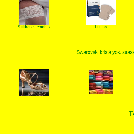
Szilikonos combfix
Izz lap
Swarovski kristályok, strass
T