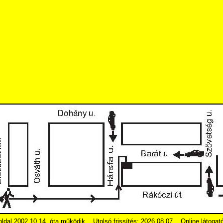
ldal 2002.10.14. óta működik.
Utolsó frissítés: 2026.08.07
Online látogat