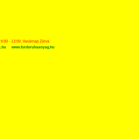
t 9:00 - 13:00, Vasárnap Zárva
k.hu
www.furdoruhaanyag.hu