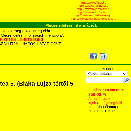
http://www.flitter.hu
http://www.kesztyu.hu
http://www.taylorcrystal.hu
http://www.taylor-kellek.hu
http://www.furdoruhaanyag.hu
.
http://www.taylor-eskuvoikellek.hu
k
Megrendelési információk
enjenek meg a közönség előtt.
d Megrendelési információk menüpont).
YÁS FIZETÉS LEHETSÉGES!
TA SZÁLLÍTJA 1 NAPOS HATÁRIDŐVEL!
Keresés
a 5. (Blaha Lujza tértől 5
Aktuális euró árfolyam
350.00 Ft
Az eurós árak
tájékoztató jellegűek!
Beállítás időpontja
2026.05.31 20:09