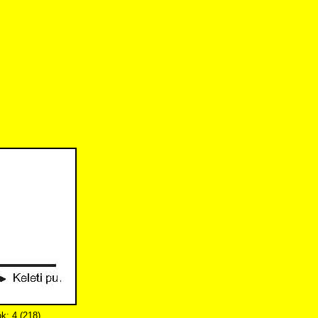
ók: 4 (218)