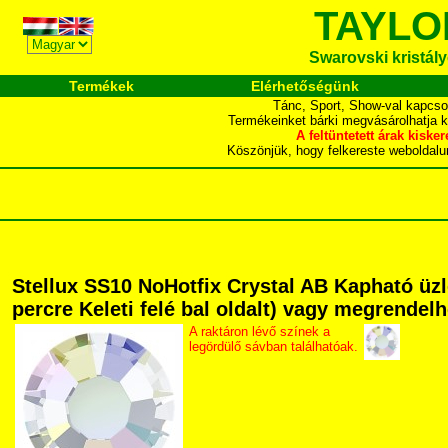
TAYLO
Swarovski kristályo
Termékek
Elérhetőségünk
Tánc, Sport, Show-val kapcso
Termékeinket bárki megvásárolhatja 
A feltüntetett árak ki
Köszönjük, hogy felkereste webol
Stellux SS10 NoHotfix Crystal AB Kapható üzl
percre Keleti felé bal oldalt) vagy megrendelh
A raktáron lévő színek a
legördülő sávban találhatóak.