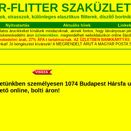
R-FLITTER SZAKÜZLET
k, strasszok, különleges elasztikus flitterek, díszítő bortnik
Nyitvatartás
Aktuális hírek
Linke
latos árucikkeket kínálunk mindazoknak, akinek fontos, hogy látványosan jel
kiskereskedelmi áron
üzleteinkben
, megrendelheti weboldalunkon online (lás
skereskedelmi árak, 27% ÁFA-t tartalmaznak. AZ ÜZLETBEN BANKKÁRT
dalunkat! Jó böngészést kívánunk! A MEGRENDELT ÁRUT A MAGYAR POS
etünkben személyesen 1074 Budapest Hársfa utc
ető online, bolti áron!