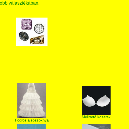
obb választékában.
T
Melltartó kosarak
Fodros alsószoknya