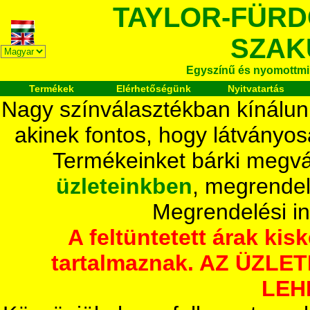
TAYLOR-FÜR
SZAK
Egyszínű és nyomottmi
Termékek
Elérhetőségünk
Nyitvatartás
Nagy színválasztékban kínálun
akinek fontos, hogy látványos
Termékeinket bárki megvá
üzleteinkben
, megrendel
Megrendelési i
A feltüntetett árak ki
tartalmaznak. AZ ÜZL
LEH