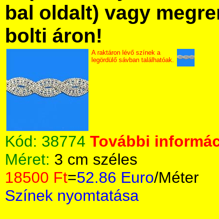
bal oldalt) vagy megre
bolti áron!
A raktáron lévő színek a
legördülő sávban találhatóak.
Kód:
38774
További informác
Méret:
3 cm széles
18500 Ft
=
52.86 Euro
/Méter
Színek nyomtatása