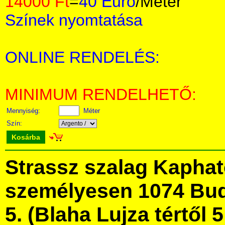
14000 Ft
=
40 Euro
/Méter
Színek nyomtatása
ONLINE RENDELÉS:
MINIMUM RENDELHETŐ:
Mennyiség:
Méter
Szín:
Kosárba
Strassz szalag Kapha
személyesen 1074 Bud
5. (Blaha Lujza tértől 5