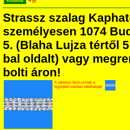
Kosárba
Strassz szalag Kapha
személyesen 1074 Bud
5. (Blaha Lujza tértől 5
bal oldalt) vagy megre
bolti áron!
A raktáron lévő színek a
legördülő sávban találhatóak.