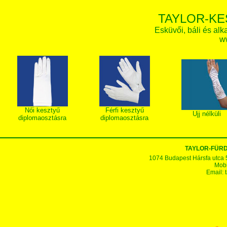
TAYLOR-KE
Esküvői, báli és alk
w
Női kesztyű
Férfi kesztyű
Ujj nélküli
diplomaosztásra
diplomaosztásra
TAYLOR-FÜR
1074 Budapest Hársfa utca 5-7
Mobi
Email: