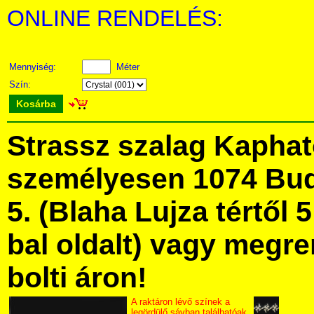
ONLINE RENDELÉS:
Mennyiség:
Méter
Szín:
Kosárba
Strassz szalag Kapha
személyesen 1074 Bud
5. (Blaha Lujza tértől 5
bal oldalt) vagy megre
bolti áron!
A raktáron lévő színek a
legördülő sávban találhatóak.