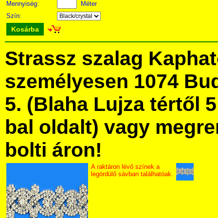
Mennyiség:
Méter
Szín:
Kosárba
Strassz szalag Kapha
személyesen 1074 Bud
5. (Blaha Lujza tértől 5
bal oldalt) vagy megre
bolti áron!
A raktáron lévő színek a
legördülő sávban találhatóak.