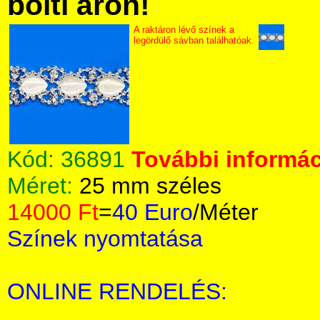
bolti áron!
A raktáron lévő színek a
legördülő sávban találhatóak.
Kód:
36891
További informác
Méret:
25 mm széles
14000 Ft
=
40 Euro
/Méter
Színek nyomtatása
ONLINE RENDELÉS: