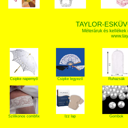
TAYLOR-ESKÜV
Méteráruk és kellékek
www.tay
Csipke napernyő
Csipke legyező
Ruhazsák
Szilikonos combfix
Izz lap
Gombok