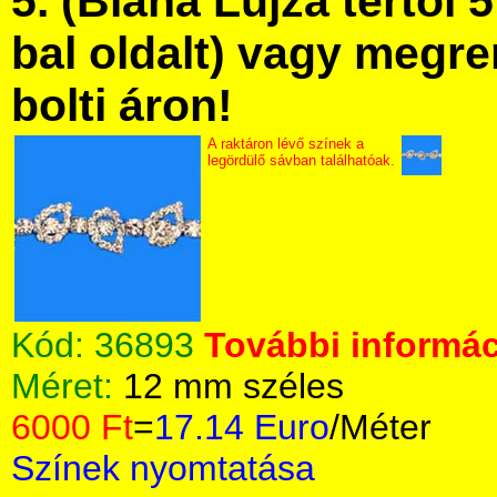
5. (Blaha Lujza tértől 5
bal oldalt) vagy megre
bolti áron!
A raktáron lévő színek a
legördülő sávban találhatóak.
Kód:
36893
További informác
Méret:
12 mm széles
6000 Ft
=
17.14 Euro
/Méter
Színek nyomtatása