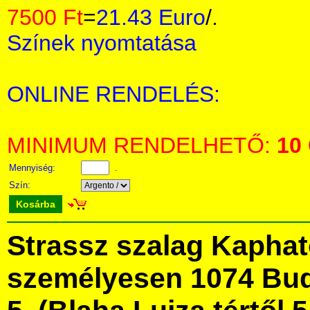
7500 Ft
=
21.43 Euro
/.
Színek nyomtatása
ONLINE RENDELÉS:
MINIMUM RENDELHETŐ:
10
Mennyiség:
.
Szín:
Kosárba
Strassz szalag Kapha
személyesen 1074 Bud