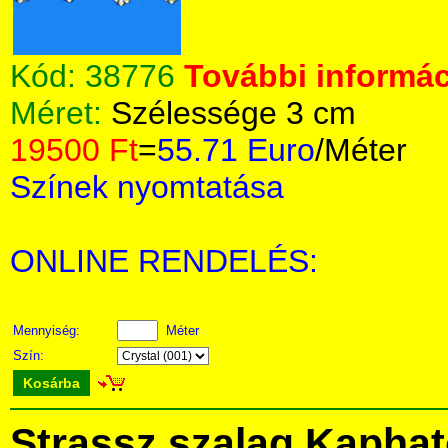
Kód:
38776
További informác
Méret:
Szélessége 3 cm
19500 Ft
=
55.71 Euro
/Méter
Színek nyomtatása
ONLINE RENDELÉS:
Mennyiség:
Méter
Szín:
Kosárba
Strassz szalag Kapha