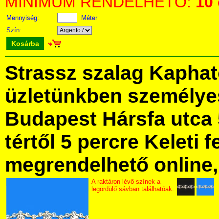
MINIMUM RENDELHETŐ:
10
Mennyiség:
Méter
Szín:
Kosárba
Strassz szalag Kaphat
üzletünkben személye
Budapest Hársfa utca 
tértől 5 percre Keleti f
megrendelhető online, 
A raktáron lévő színek a
legördülő sávban találhatóak.