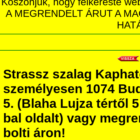
Köszönjük, hogy felkereste we
A MEGRENDELT ÁRUT A MA
HAT
Strassz szalag Kapha
személyesen 1074 Bud
5. (Blaha Lujza tértől 5
bal oldalt) vagy megre
bolti áron!