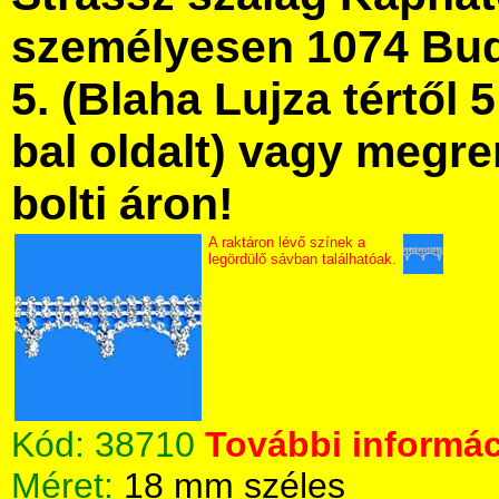
személyesen 1074 Bud
5. (Blaha Lujza tértől 5
bal oldalt) vagy megre
bolti áron!
A raktáron lévő színek a
legördülő sávban találhatóak.
Kód:
38710
További informác
Méret:
18 mm széles