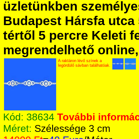
üzletünkben személye
Budapest Hársfa utca 
tértől 5 percre Keleti f
megrendelhető online, 
A raktáron lévő színek a
legördülő sávban találhatóak.
Kód:
38634
További informác
Méret:
Szélessége 3 cm