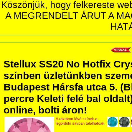
Köszönjük, hogy felkereste we
A MEGRENDELT ÁRUT A MA
HAT
Stellux SS20 No Hotfix Cry
színben üzletünkben szem
Budapest Hársfa utca 5. (Bl
percre Keleti felé bal olda
online, bolti áron!
A raktáron lévő színek a
legördülő sávban találhatóak.