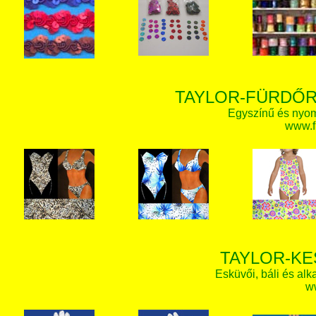
TAYLOR-FÜRDŐR
Egyszínű és nyom
www.f
TAYLOR-KE
Esküvői, báli és alk
w