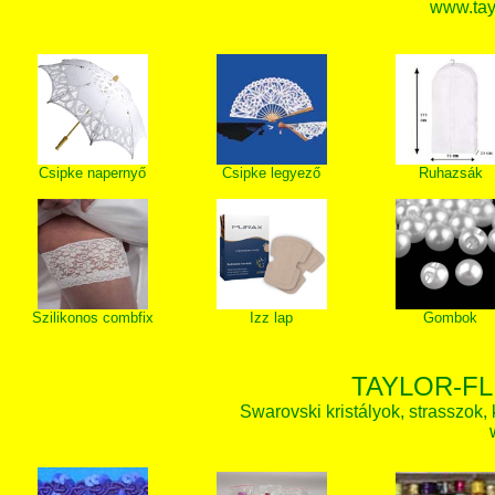
www.tay
Csipke napernyő
Csipke legyező
Ruhazsák
Szilikonos combfix
Izz lap
Gombok
TAYLOR-FL
Swarovski kristályok, strasszok, k