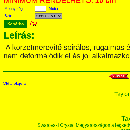
MINIMUM RENDELHETŐ:
10 cm
Mennyiség:
Méter
Szín:
Kosárba
Leírás:
A korzetmerevítő spirálos, rugalmas é
nem deformálódik el és jól alkalmazko
Oldal elejére
Taylor
Ta
Swarovski Crystal Magyarországon a legked