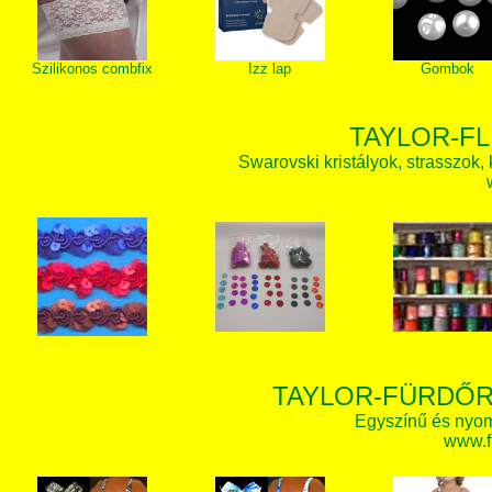
Szilikonos combfix
Izz lap
Gombok
TAYLOR-FL
Swarovski kristályok, strasszok, k
TAYLOR-FÜRDŐR
Egyszínű és nyom
www.f