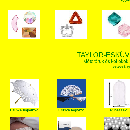
www.
TAYLOR-ESKÜV
Méteráruk és kellékek
www.tay
Csipke napernyő
Csipke legyező
Ruhazsák