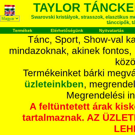
TAYLOR TÁNCKE
Swarovski kristályok, strasszok, elasztikus mét
tánccipők, t
Termékek
Elérhetőségünk
Nyitvatartás
Tánc, Sport, Show-val ka
mindazoknak, akinek fontos,
közö
Termékeinket bárki megvá
üzleteinkben
, megrendel
Megrendelési i
A feltüntetett árak ki
tartalmaznak. AZ ÜZL
LEH