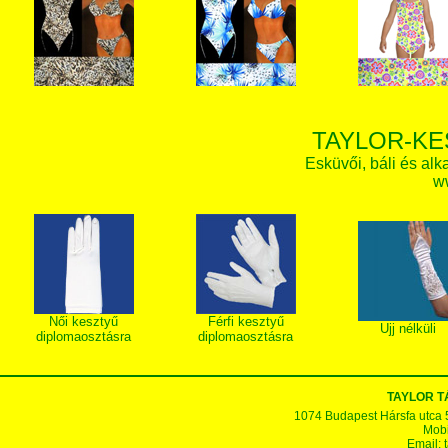
TAYLOR-KE
Esküvői, báli és alk
w
Női kesztyű
Férfi kesztyű
Ujj nélküli
diplomaosztásra
diplomaosztásra
TAYLOR 
1074 Budapest Hársfa utca 5-7
Mobi
Email: