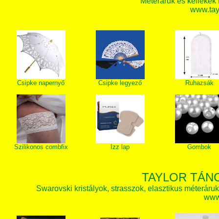
Méteráruk és kellékek
www.tay
Csipke napernyő
Csipke legyező
Ruhazsák
Szilikonos combfix
Izz lap
Gombok
TAYLOR TÁN
Swarovski kristályok, strasszok, elasztikus méteráruk, 
www.