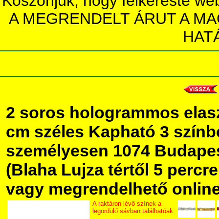
Köszönjük, hogy felkereste we
A MEGRENDELT ÁRUT A MA
HAT
2 soros hologrammos elaszti
cm széles Kapható 3 színb
személyesen 1074 Budapest
(Blaha Lujza tértől 5 percre 
vagy megrendelhető online,
A raktáron lévő színek a
legördülő sávban találhatóak.