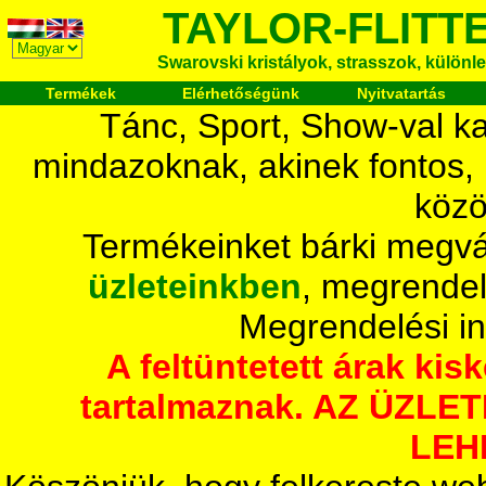
TAYLOR-FLITT
Swarovski kristályok, strasszok, különlege
Termékek
Elérhetőségünk
Nyitvatartás
Tánc, Sport, Show-val ka
mindazoknak, akinek fontos,
közö
Termékeinket bárki megvá
üzleteinkben
, megrendel
Megrendelési i
A feltüntetett árak ki
tartalmaznak. AZ ÜZL
LEH