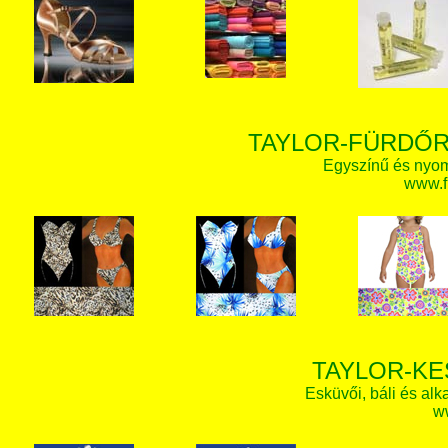
TAYLOR-FÜRDŐR
Egyszínű és nyom
www.f
TAYLOR-KE
Esküvői, báli és alk
w