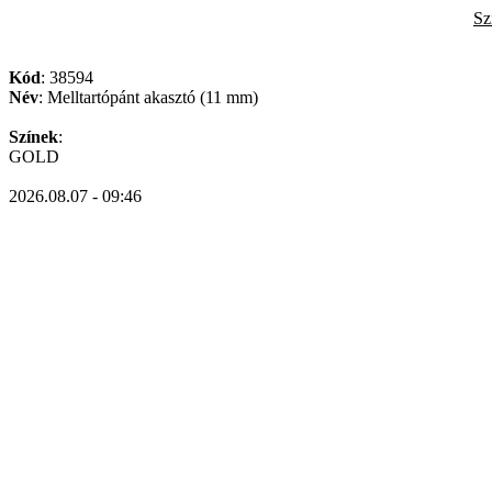
Sz
Kód
: 38594
Név
: Melltartópánt akasztó (11 mm)
Színek
:
GOLD
2026.08.07 - 09:46