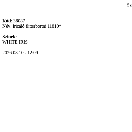
Sz
Kód
: 36087
Név
: Irizáló flitterbortni 11810*
Színek
:
WHITE IRIS
2026.08.10 - 12:09