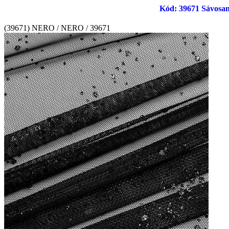
Kód: 39671 Sávosan gl
(39671) NERO / NERO / 39671