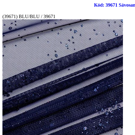
Kód: 39671 Sávosan gl
(39671) BLU/BLU / 39671