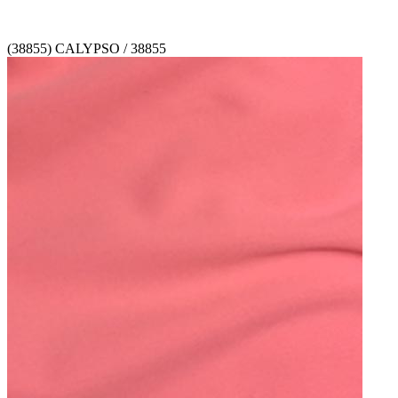
(38855) CALYPSO / 38855