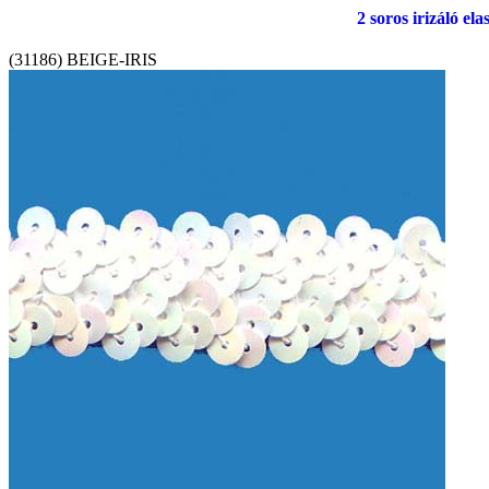
2 soros irizáló ela
(31186) BEIGE-IRIS