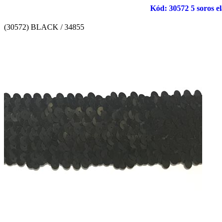
Kód: 30572 5 soros ela
(30572) BLACK / 34855