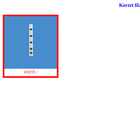
Korzet fű
WHITE /