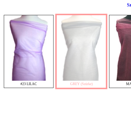
Sz
#23 LILAC
GREY (Szürke)
M