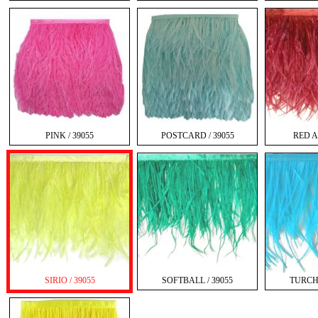
PINK / 39055
POSTCARD / 39055
RED A-
SIRIO / 39055
SOFTBALL / 39055
TURCHE