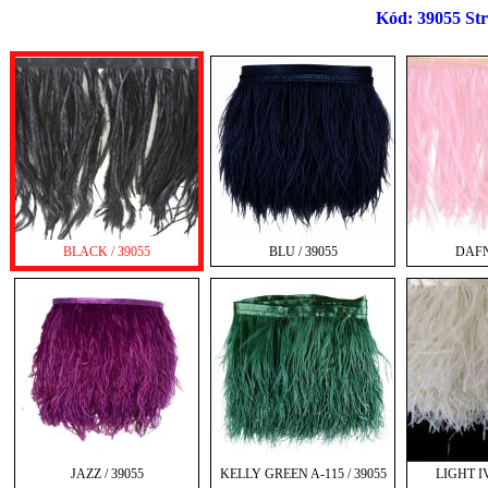
Kód: 39055 Str
BLACK / 39055
BLU / 39055
DAFN
JAZZ / 39055
KELLY GREEN A-115 / 39055
LIGHT I