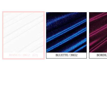
BIANCO / 39652
(ÚJ)
BLUETTE / 39652
BORDEA