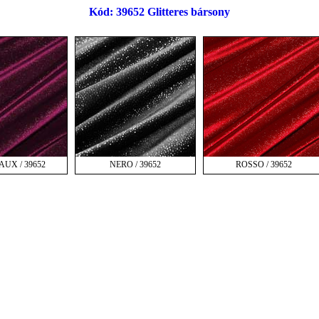
Kód: 39652 Glitteres bársony
UX / 39652
NERO / 39652
ROSSO / 39652