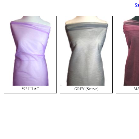
Sz
#23 LILAC
GREY (Szürke)
M