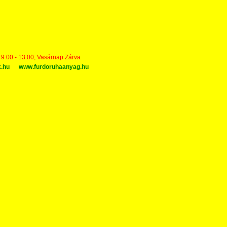
t 9:00 - 13:00, Vasárnap Zárva
k.hu
www.furdoruhaanyag.hu