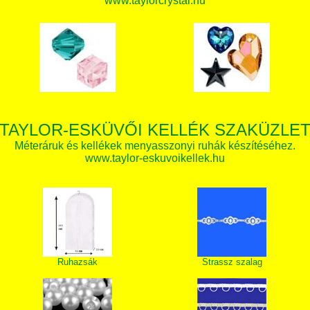
www.taylorcrystal.hu
TAYLOR-ESKÜVŐI KELLÉK SZAKÜZLE
Méteráruk és kellékek menyasszonyi ruhák készítéséhez.
www.taylor-eskuvoikellek.hu
Ruhazsák
Strassz szalag