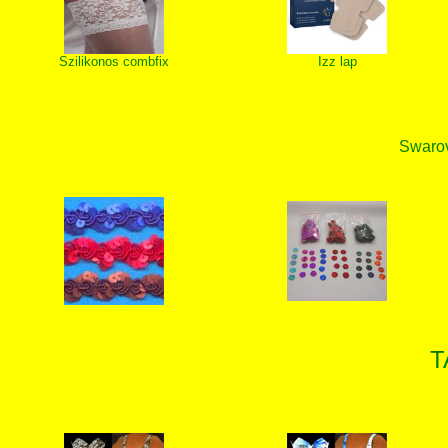
Szilikonos combfix
Izz lap
Swarovs
T