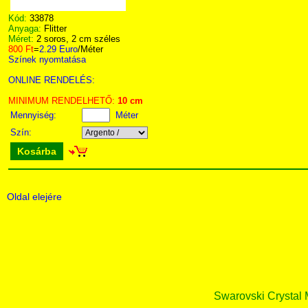
Kód:
33878
Anyaga:
Flitter
Méret:
2 soros, 2 cm széles
800 Ft
=
2.29 Euro
/Méter
Színek nyomtatása
ONLINE RENDELÉS:
MINIMUM RENDELHETŐ:
10 cm
Mennyiség:
Méter
Szín:
Kosárba
Oldal elejére
Swarovski Crystal