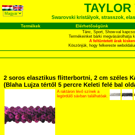
TAYLOR
Swarovski kristályok, strasszok, elasz
Termékek
Elérhetőségünk
Tánc, Sport, Show-val kapcso
Termékeinket bárki megvásárolhatja 
A feltüntetett árak ki
Köszönjük, hogy felkereste webol
2 soros elasztikus flitterbortni, 2 cm széle
(Blaha Lujza tértől 5 percre Keleti felé bal ol
A raktáron lévő színek a
legördülő sávban találhatóak.