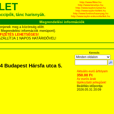
http://www.flitter.hu
LET
http://www.kesztyu.hu
http://www.taylorcrystal.hu
http://www.taylor-kellek.hu
http://www.furdoruhaanyag.hu
ánccipők, tánc harisnyák.
http://www.taylor-eskuvoikellek.hu
k
Megrendelési információk
enjenek meg a közönség előtt.
d Megrendelési információk menüpont).
YÁS FIZETÉS LEHETSÉGES!
TA SZÁLLÍTJA 1 NAPOS HATÁRIDŐVEL!
Keresés
74 Budapest Hársfa utca 5.
Aktuális euró árfolyam
350.00 Ft
Az eurós árak
tájékoztató jellegűek!
Beállítás időpontja
2026.05.31 20:09