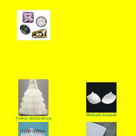
T
Melltartó kosarak
Fodros alsószoknya