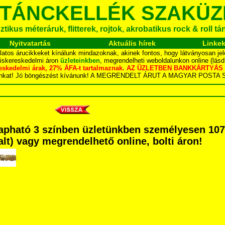
 TÁNCKELLÉK SZAKÜZ
tikus méteráruk, flitterek, rojtok, akrobatikus rock & roll t
Nyitvatartás
Aktuális hírek
Linke
latos árucikkeket kínálunk mindazoknak, akinek fontos, hogy látványosan jel
kiskereskedelmi áron
üzleteinkben
, megrendelheti weboldalunkon online (lás
skereskedelmi árak, 27% ÁFA-t tartalmaznak. AZ ÜZLETBEN BANKKÁRT
dalunkat! Jó böngészést kívánunk! A MEGRENDELT ÁRUT A MAGYAR POS
s Kapható 3 színben üzletünkben személyesen 10
dalt) vagy megrendelhető online, bolti áron!