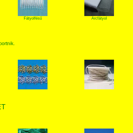
Fátyolfésű
Arcfátyol
bortnik.
ET