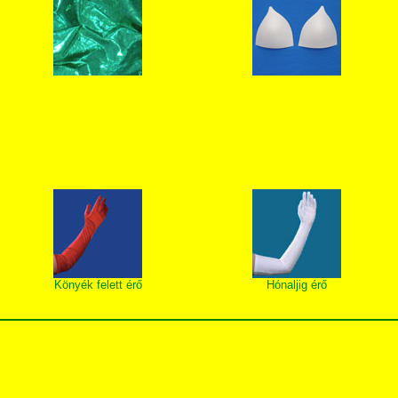
Könyék felett érő
Hónaljig érő