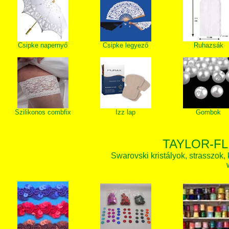
Csipke napernyő
Csipke legyező
Ruhazsák
Szilikonos combfix
Izz lap
Gombok
TAYLOR-FL
Swarovski kristályok, strasszok, k