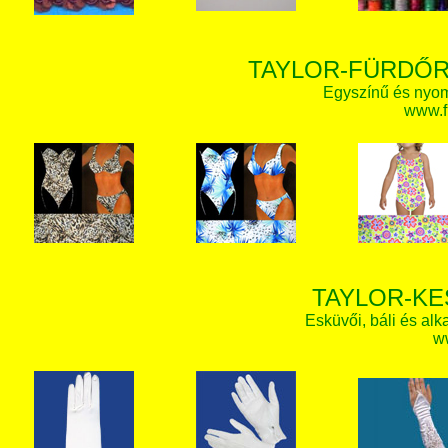
TAYLOR-FÜRDŐR
Egyszínű és nyom
www.f
TAYLOR-KE
Esküvői, báli és alk
w