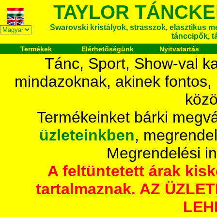
TAYLOR TÁNCKE
Swarovski kristályok, strasszok, elasztikus mét
tánccipők, t
Termékek
Elérhetőségünk
Nyitvatartás
Tánc, Sport, Show-val ka
mindazoknak, akinek fontos,
közö
Termékeinket bárki megvá
üzleteinkben
, megrendel
Megrendelési i
A feltüntetett árak ki
tartalmaznak. AZ ÜZL
LEH