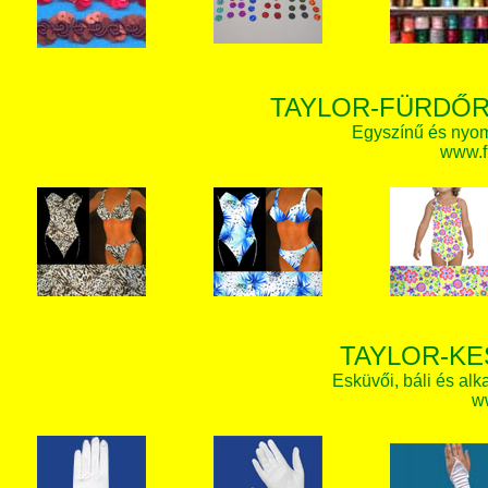
TAYLOR-FÜRDŐR
Egyszínű és nyom
www.f
TAYLOR-KE
Esküvői, báli és alk
w