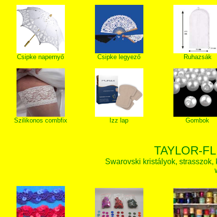
Csipke napernyő
Csipke legyező
Ruhazsák
Szilikonos combfix
Izz lap
Gombok
TAYLOR-FL
Swarovski kristályok, strasszok, k