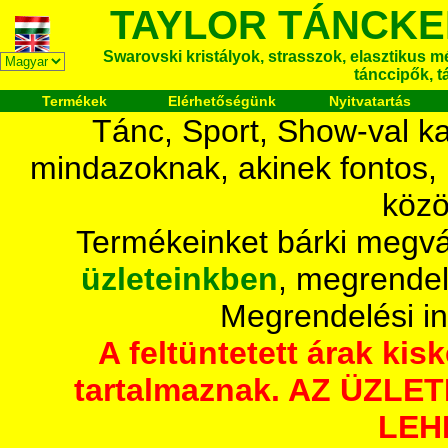
TAYLOR TÁNCKE
Swarovski kristályok, strasszok, elasztikus mét
tánccipők, t
Termékek
Elérhetőségünk
Nyitvatartás
Tánc, Sport, Show-val ka
mindazoknak, akinek fontos,
közö
Termékeinket bárki megvá
üzleteinkben
, megrendel
Megrendelési i
A feltüntetett árak ki
tartalmaznak. AZ ÜZL
LEH