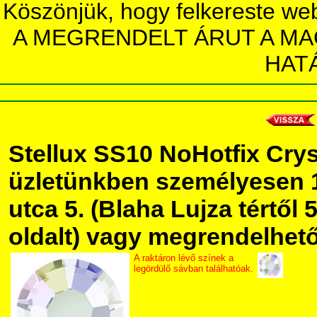
Köszönjük, hogy felkereste we
A MEGRENDELT ÁRUT A MA
HAT
Stellux SS10 NoHotfix Cry
üzletünkben személyesen 
utca 5. (Blaha Lujza tértől 5
oldalt) vagy megrendelhető 
A raktáron lévő színek a
legördülő sávban találhatóak.