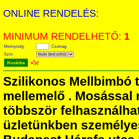
ONLINE RENDELÉS:
MINIMUM RENDELHETŐ:
1
Mennyiség:
Csomag
Szín:
Kosárba
Szilikonos Mellbimbó 
mellemelő . Mosással 
többször felhasználha
üzletünkben személye