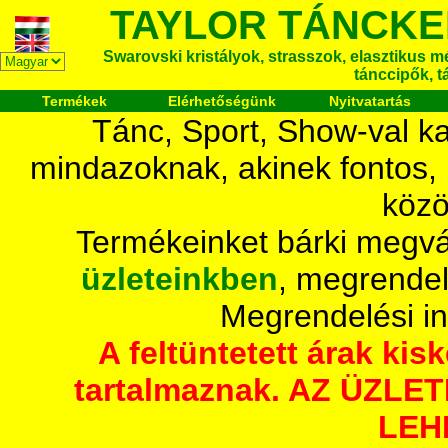
TAYLOR TÁNCKE
Swarovski kristályok, strasszok, elasztikus mét
tánccipők, t
Termékek
Elérhetőségünk
Nyitvatartás
Tánc, Sport, Show-val ka
mindazoknak, akinek fontos,
közö
Termékeinket bárki megvá
üzleteinkben
, megrendel
Megrendelési i
A feltüntetett árak ki
tartalmaznak. AZ ÜZL
LEH