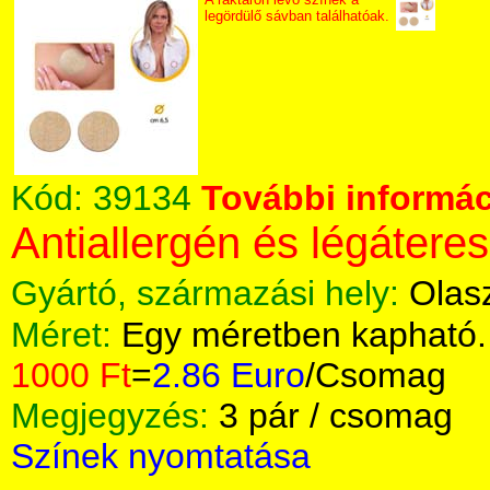
legördülő sávban találhatóak.
Kód:
39134
További informác
Antiallergén és légáteres
Gyártó, származási hely:
Olas
Méret:
Egy méretben kapható.
1000 Ft
=
2.86 Euro
/Csomag
Megjegyzés:
3 pár / csomag
Színek nyomtatása