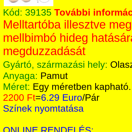
Kód:
39135
További informác
Melltartóba illesztve me
mellbimbó hideg hatásár
megduzzadását
Gyártó, származási hely:
Olas
Anyaga:
Pamut
Méret:
Egy méretben kapható.
2200 Ft
=
6.29 Euro
/Pár
Színek nyomtatása
ONLINE RENDELÉS: