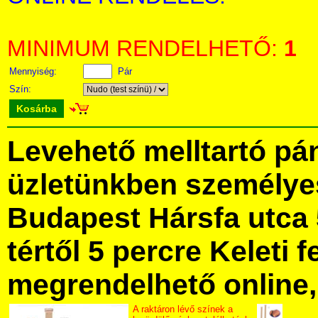
MINIMUM RENDELHETŐ:
1
Mennyiség:
Pár
Szín:
Kosárba
Levehető melltartó pá
üzletünkben személye
Budapest Hársfa utca 
tértől 5 percre Keleti f
megrendelhető online, 
A raktáron lévő színek a