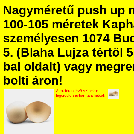
Nagyméretű push up né
100-105 méretek Kaph
személyesen 1074 Bud
5. (Blaha Lujza tértől 5
bal oldalt) vagy megre
bolti áron!
A raktáron lévő színek a
legördülő sávban találhatóak.