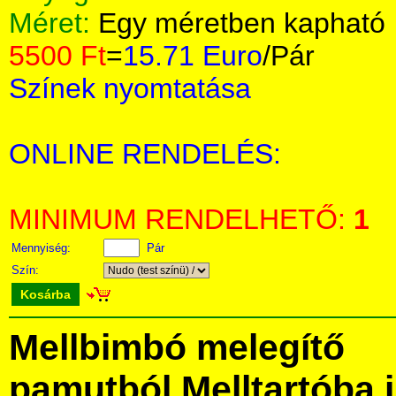
Méret:
Egy méretben kapható
5500 Ft
=
15.71 Euro
/Pár
Színek nyomtatása
ONLINE RENDELÉS:
MINIMUM RENDELHETŐ:
1
Mennyiség:
Pár
Szín:
Kosárba
Mellbimbó melegítő
pamutból.Melltartóba i