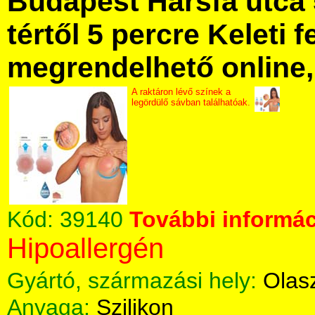
Budapest Hársfa utca 
tértől 5 percre Keleti f
megrendelhető online, 
A raktáron lévő színek a
legördülő sávban találhatóak.
Kód:
39140
További informác
Hipoallergén
Gyártó, származási hely:
Olas
Anyaga:
Szilikon