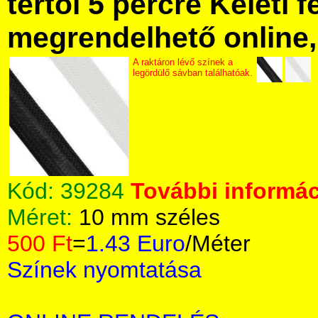
tértől 5 percre Keleti f
megrendelhető online, 
A raktáron lévő színek a
legördülő sávban találhatóak.
Kód:
39284
További informác
Méret:
10 mm széles
500 Ft
=
1.43 Euro
/Méter
Színek nyomtatása