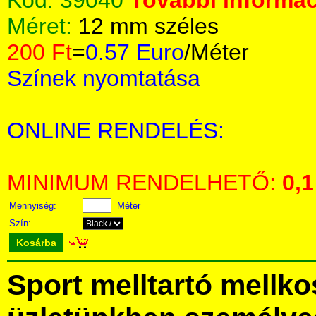
Kód:
39040
További informác
Méret:
12 mm széles
200 Ft
=
0.57 Euro
/Méter
Színek nyomtatása
ONLINE RENDELÉS:
MINIMUM RENDELHETŐ:
0,1
Mennyiség:
Méter
Szín:
Kosárba
Sport melltartó mellk