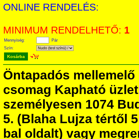
ONLINE RENDELÉS:
MINIMUM RENDELHETŐ:
1
Mennyiség:
Pár
Szín:
Kosárba
Öntapadós mellemelő 15
csomag Kapható üzle
személyesen 1074 Bud
5. (Blaha Lujza tértől 5
bal oldalt) vagy megre