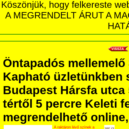
Köszönjük, hogy felkereste we
A MEGRENDELT ÁRUT A MA
HAT
Öntapadós mellemelő 
Kapható üzletünkben 
Budapest Hársfa utca 
tértől 5 percre Keleti f
megrendelhető online, 
A raktáron lévő színek a