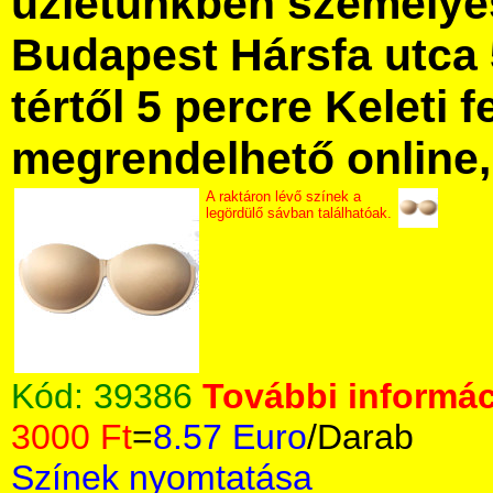
üzletünkben személye
Budapest Hársfa utca 
tértől 5 percre Keleti f
megrendelhető online, 
A raktáron lévő színek a
legördülő sávban találhatóak.
Kód:
39386
További informác
3000 Ft
=
8.57 Euro
/Darab
Színek nyomtatása