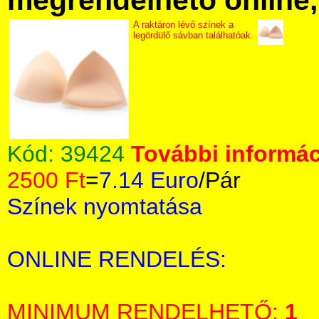
megrendelhető online, 
A raktáron lévő színek a
legördülő sávban találhatóak.
Kód:
39424
További informác
2500 Ft
=
7.14 Euro
/Pár
Színek nyomtatása
ONLINE RENDELÉS:
MINIMUM RENDELHETŐ:
1