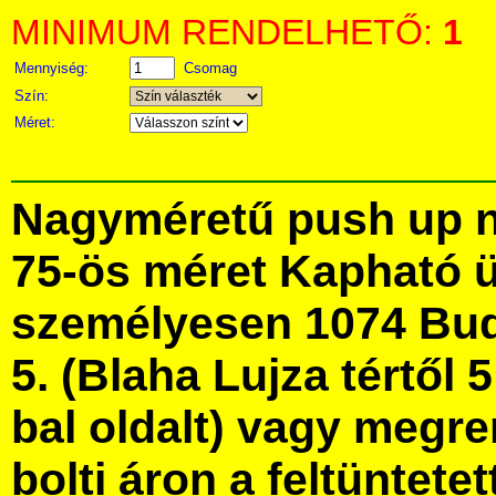
MINIMUM RENDELHETŐ:
1
Mennyiség:
Csomag
Szín:
Méret:
Nagyméretű push up né
75-ös méret Kapható 
személyesen 1074 Bud
5. (Blaha Lujza tértől 5
bal oldalt) vagy megre
bolti áron a feltüntete