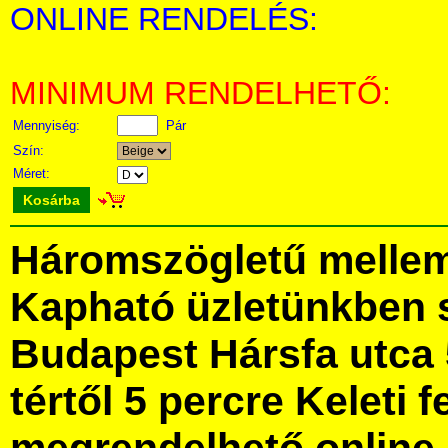
ONLINE RENDELÉS:
MINIMUM RENDELHETŐ:
Mennyiség:
Pár
Szín:
Méret:
Kosárba
Háromszögletű mellem
Kapható üzletünkben 
Budapest Hársfa utca 
tértől 5 percre Keleti f