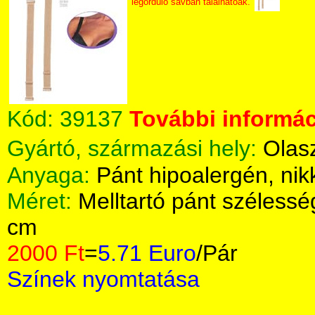
legördülő sávban találhatóak.
Kód:
39137
További informác
Gyártó, származási hely:
Olas
Anyaga:
Pánt hipoalergén, nik
Méret:
Melltartó pánt széless
cm
2000 Ft
=
5.71 Euro
/Pár
Színek nyomtatása