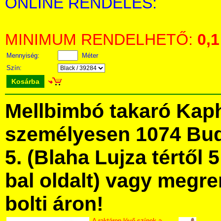
ONLINE RENDELÉS:
MINIMUM RENDELHETŐ:
0,1
Mennyiség:
Méter
Szín:
Kosárba
Mellbimbó takaró Kap
személyesen 1074 Bud
5. (Blaha Lujza tértől 5
bal oldalt) vagy megre
bolti áron!
A raktáron lévő színek a