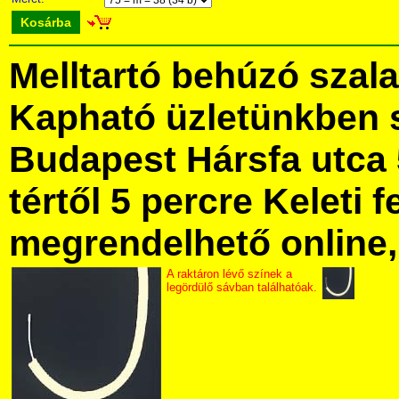
Kosárba
Melltartó behúzó szala
Kapható üzletünkben 
Budapest Hársfa utca 
tértől 5 percre Keleti f
megrendelhető online, 
A raktáron lévő színek a
legördülő sávban találhatóak.