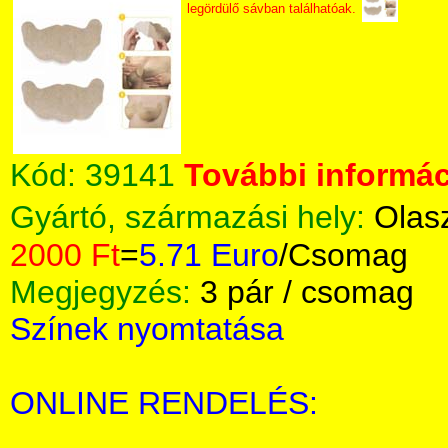
legördülő sávban találhatóak.
Kód:
39141
További informác
Gyártó, származási hely:
Olas
2000 Ft
=
5.71 Euro
/Csomag
Megjegyzés:
3 pár / csomag
Színek nyomtatása
ONLINE RENDELÉS: