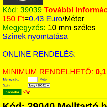
Kód:
39039
További informác
150 Ft
=
0.43 Euro
/Méter
Megjegyzés:
10 mm széles
Színek nyomtatása
ONLINE RENDELÉS:
MINIMUM RENDELHETŐ:
0,1
Mennyiség:
Méter
Szín:
Kosárba
Kód: 39040 Melltartó 