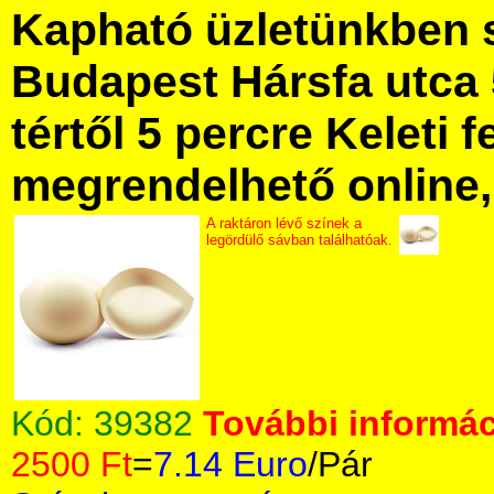
Kapható üzletünkben 
Budapest Hársfa utca 
tértől 5 percre Keleti f
megrendelhető online, 
A raktáron lévő színek a
legördülő sávban találhatóak.
Kód:
39382
További informác
2500 Ft
=
7.14 Euro
/Pár