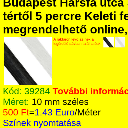
Budapest Hársfa utca 
tértől 5 percre Keleti f
megrendelhető online, 
A raktáron lévő színek a
legördülő sávban találhatóak.
Kód:
39284
További informác
Méret:
10 mm széles
500 Ft
=
1.43 Euro
/Méter
Színek nyomtatása