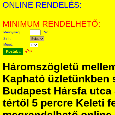
ONLINE RENDELÉS:
MINIMUM RENDELHETŐ:
Mennyiség:
Pár
Szín:
Méret:
Kosárba
Háromszögletű mellem
Kapható üzletünkben 
Budapest Hársfa utca 
tértől 5 percre Keleti f