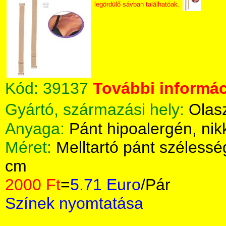
legördülő sávban találhatóak.
Kód:
39137
További informác
Gyártó, származási hely:
Olas
Anyaga:
Pánt hipoalergén, nik
Méret:
Melltartó pánt széless
cm
2000 Ft
=
5.71 Euro
/Pár
Színek nyomtatása