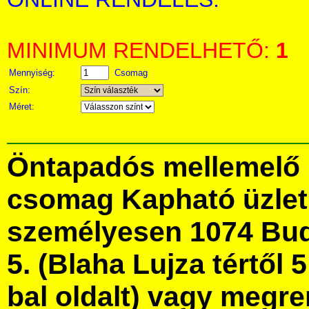
MINIMUM RENDELHETŐ:
1
Mennyiség:
Csomag
Szín:
Méret:
Öntapadós mellemelő 15
csomag Kapható üzle
személyesen 1074 Bud
5. (Blaha Lujza tértől 5
bal oldalt) vagy megre