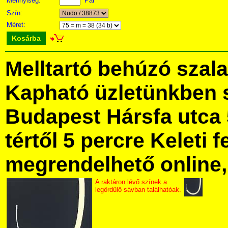
Mennyiség:
Pár
Szín:
Méret:
Kosárba
Melltartó behúzó szala
Kapható üzletünkben 
Budapest Hársfa utca 
tértől 5 percre Keleti f
megrendelhető online, 
A raktáron lévő színek a
legördülő sávban találhatóak.