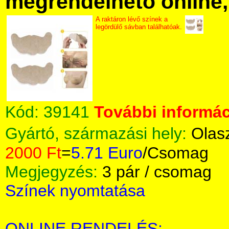
megrendelhető online, 
A raktáron lévő színek a
legördülő sávban találhatóak.
Kód:
39141
További informác
Gyártó, származási hely:
Olas
2000 Ft
=
5.71 Euro
/Csomag
Megjegyzés:
3 pár / csomag
Színek nyomtatása
ONLINE RENDELÉS: