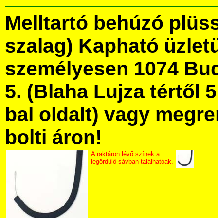
Melltartó behúzó plüss
szalag) Kapható üzle
személyesen 1074 Bud
5. (Blaha Lujza tértől 5
bal oldalt) vagy megre
bolti áron!
A raktáron lévő színek a
legördülő sávban találhatóak.