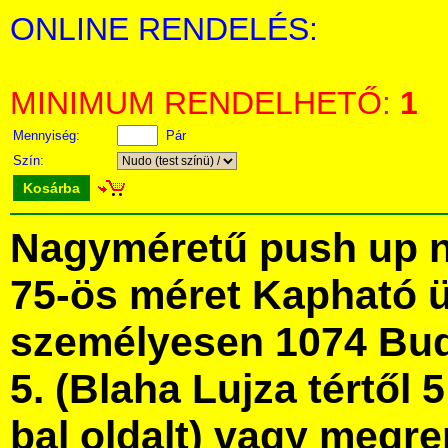
ONLINE RENDELÉS:
MINIMUM RENDELHETŐ:
1
Mennyiség:
Pár
Szín:
Kosárba
Nagyméretű push up né
75-ös méret Kapható 
személyesen 1074 Bud
5. (Blaha Lujza tértől 5
bal oldalt) vagy megre