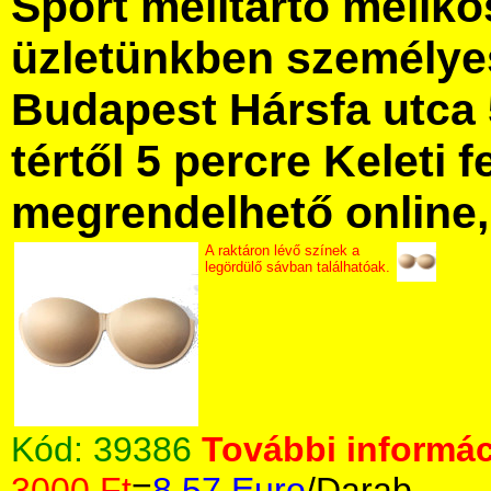
Sport melltartó mellk
üzletünkben személye
Budapest Hársfa utca 
tértől 5 percre Keleti f
megrendelhető online, 
A raktáron lévő színek a
legördülő sávban találhatóak.
Kód:
39386
További informác
3000 Ft
=
8.57 Euro
/Darab