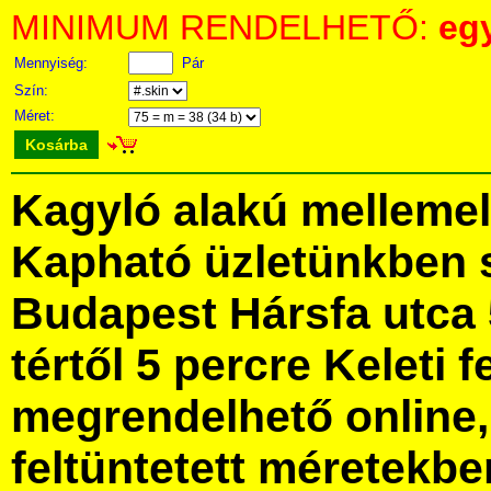
MINIMUM RENDELHETŐ:
eg
Mennyiség:
Pár
Szín:
Méret:
Kosárba
Kagyló alakú mellemel
Kapható üzletünkben 
Budapest Hársfa utca 
tértől 5 percre Keleti f
megrendelhető online, 
feltüntetett méretekbe