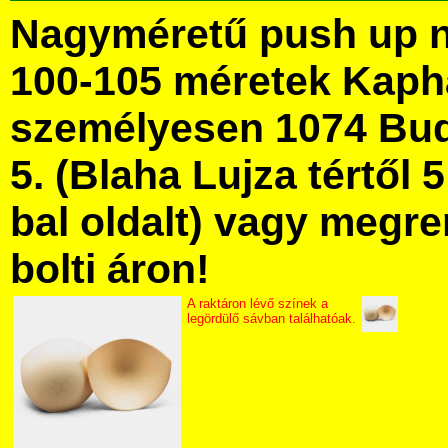
Nagyméretű push up né
100-105 méretek Kaph
személyesen 1074 Bud
5. (Blaha Lujza tértől 5
bal oldalt) vagy megre
bolti áron!
A raktáron lévő színek a
legördülő sávban találhatóak.