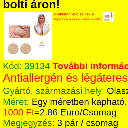
bolti áron!
A raktáron lévő színek a
legördülő sávban találhatóak.
Kód:
39134
További informác
Antiallergén és légáteres
Gyártó, származási hely:
Olas
Méret:
Egy méretben kapható.
1000 Ft
=
2.86 Euro
/Csomag
Megjegyzés:
3 pár / csomag