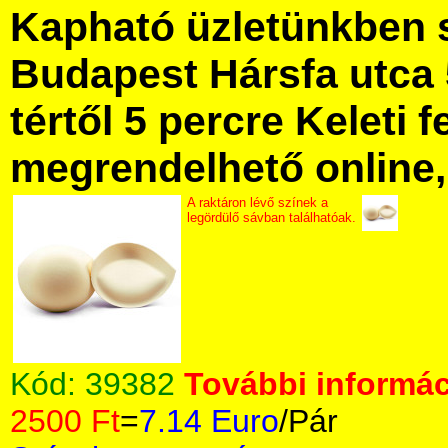
Kapható üzletünkben 
Budapest Hársfa utca 
tértől 5 percre Keleti f
megrendelhető online, 
A raktáron lévő színek a
legördülő sávban találhatóak.
Kód:
39382
További informác
2500 Ft
=
7.14 Euro
/Pár