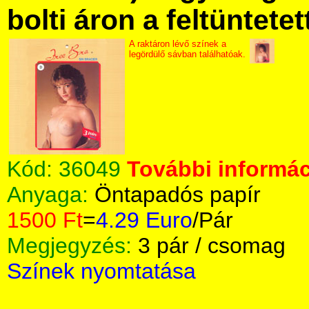
bolti áron a feltüntete
A raktáron lévő színek a
legördülő sávban találhatóak.
Kód:
36049
További informác
Anyaga:
Öntapadós papír
1500 Ft
=
4.29 Euro
/Pár
Megjegyzés:
3 pár / csomag
Színek nyomtatása