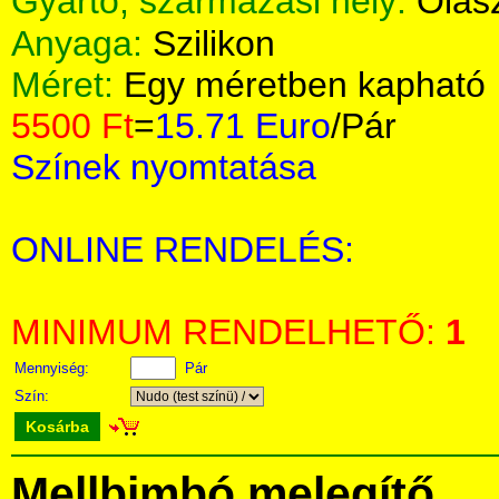
Gyártó, származási hely:
Olas
Anyaga:
Szilikon
Méret:
Egy méretben kapható
5500 Ft
=
15.71 Euro
/Pár
Színek nyomtatása
ONLINE RENDELÉS:
MINIMUM RENDELHETŐ:
1
Mennyiség:
Pár
Szín:
Kosárba
Mellbimbó melegítő