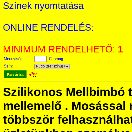
Színek nyomtatása
ONLINE RENDELÉS:
MINIMUM RENDELHETŐ:
1
Mennyiség:
Csomag
Szín:
Kosárba
Szilikonos Mellbimbó 
mellemelő . Mosással 
többször felhasználha