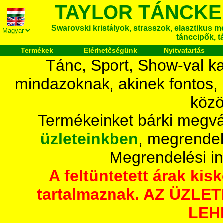
TAYLOR TÁNCKE
Swarovski kristályok, strasszok, elasztikus mét
tánccipők, t
Termékek
Elérhetőségünk
Nyitvatartás
Tánc, Sport, Show-val ka
mindazoknak, akinek fontos,
közö
Termékeinket bárki megvá
üzleteinkben
, megrendel
Megrendelési i
A feltüntetett árak ki
tartalmaznak. AZ ÜZL
LEH