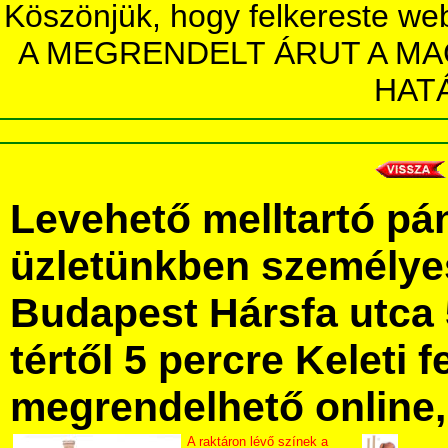
Köszönjük, hogy felkereste we
A MEGRENDELT ÁRUT A MA
HAT
Levehető melltartó pá
üzletünkben személye
Budapest Hársfa utca 
tértől 5 percre Keleti f
megrendelhető online, 
A raktáron lévő színek a