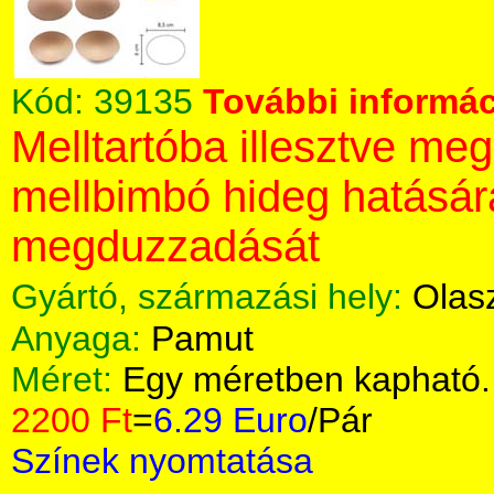
Kód:
39135
További informác
Melltartóba illesztve me
mellbimbó hideg hatásár
megduzzadását
Gyártó, származási hely:
Olas
Anyaga:
Pamut
Méret:
Egy méretben kapható.
2200 Ft
=
6.29 Euro
/Pár
Színek nyomtatása