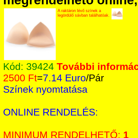
megrendelhető online, 
A raktáron lévő színek a
legördülő sávban találhatóak.
Kód:
39424
További informác
2500 Ft
=
7.14 Euro
/Pár
Színek nyomtatása
ONLINE RENDELÉS:
MINIMUM RENDELHETŐ:
1