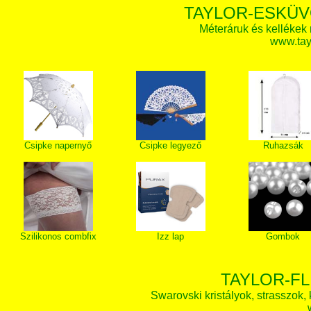
TAYLOR-ESKÜV
Méteráruk és kellékek
www.tay
Csipke napernyő
Csipke legyező
Ruhazsák
Szilikonos combfix
Izz lap
Gombok
TAYLOR-FL
Swarovski kristályok, strasszok, k