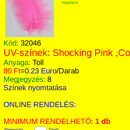
inspiracio
Kód:
32046
UV-színek: Shocking Pink ,Co
Anyaga:
Toll
80 Ft
=
0.23 Euro
/Darab
Megjegyzés:
8
Színek nyomtatása
ONLINE RENDELÉS:
MINIMUM RENDELHETŐ:
1 db
Mennyiség:
Darab