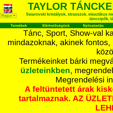
TAYLOR TÁNCKE
Swarovski kristályok, strasszok, elasztikus mét
tánccipők, t
Termékek
Elérhetőségünk
Nyitvatartás
Tánc, Sport, Show-val ka
mindazoknak, akinek fontos,
közö
Termékeinket bárki megvá
üzleteinkben
, megrendel
Megrendelési i
A feltüntetett árak ki
tartalmaznak. AZ ÜZL
LEH