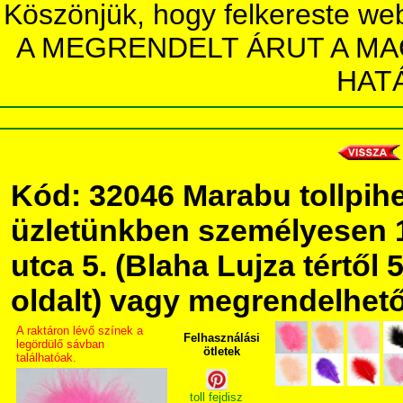
Köszönjük, hogy felkereste we
A MEGRENDELT ÁRUT A MA
HAT
Kód: 32046 Marabu tollpih
üzletünkben személyesen 
utca 5. (Blaha Lujza tértől 5
oldalt) vagy megrendelhető 
A raktáron lévő színek a
Felhasználási
legördülő sávban
ötletek
találhatóak.
toll fejdisz