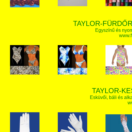
TAYLOR-FÜRDŐR
Egyszínű és nyom
www.f
TAYLOR-KE
Esküvői, báli és alk
w