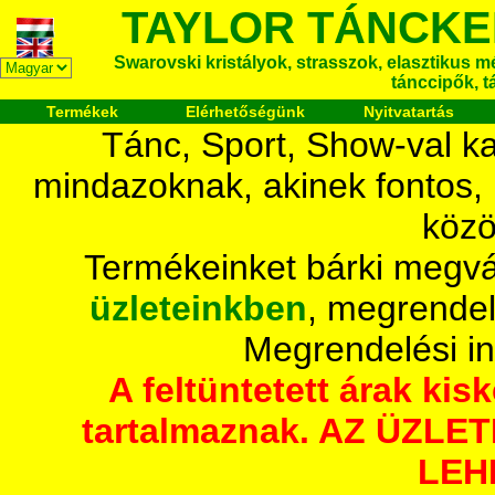
TAYLOR TÁNCKE
Swarovski kristályok, strasszok, elasztikus mét
tánccipők, t
Termékek
Elérhetőségünk
Nyitvatartás
Tánc, Sport, Show-val ka
mindazoknak, akinek fontos,
közö
Termékeinket bárki megvá
üzleteinkben
, megrendel
Megrendelési i
A feltüntetett árak ki
tartalmaznak. AZ ÜZL
LEH