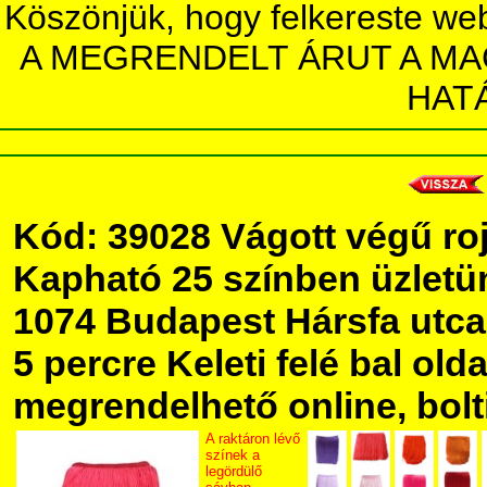
Köszönjük, hogy felkereste we
A MEGRENDELT ÁRUT A MA
HAT
Kód: 39028 Vágott végű ro
Kapható 25 színben üzlet
1074 Budapest Hársfa utca 5
5 percre Keleti felé bal olda
megrendelhető online, bolt
A raktáron lévő
színek a
legördülő