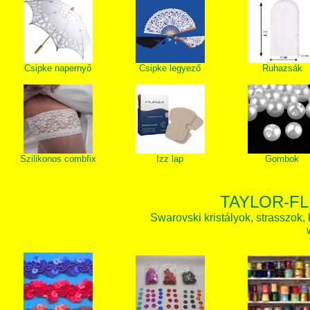
Csipke napernyő
Csipke legyező
Ruhazsák
Szilikonos combfix
Izz lap
Gombok
TAYLOR-FL
Swarovski kristályok, strasszok, k