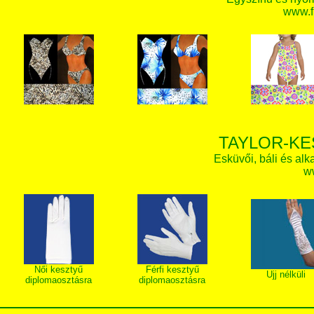
www.f
TAYLOR-KE
Esküvői, báli és alk
w
Női kesztyű
Férfi kesztyű
Ujj nélküli
diplomaosztásra
diplomaosztásra