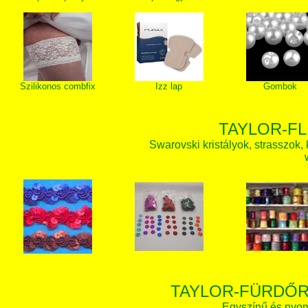
Szilikonos combfix
Izz lap
Gombok
TAYLOR-FL
Swarovski kristályok, strasszok, k
TAYLOR-FÜRDŐR
Egyszínű és nyom