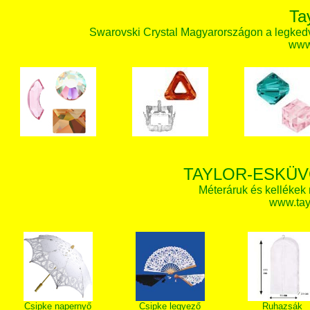
Ta
Swarovski Crystal Magyarországon a legked
www.
TAYLOR-ESKÜV
Méteráruk és kellékek
www.tay
Csipke napernyő
Csipke legyező
Ruhazsák