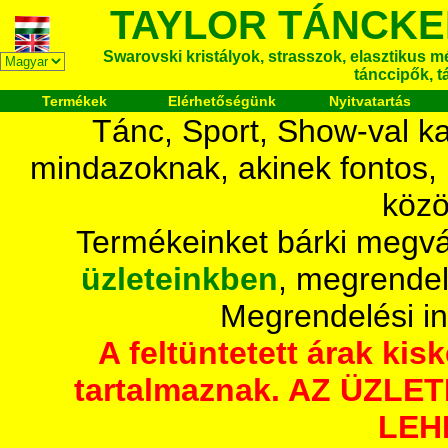
TAYLOR TÁNCKE
Swarovski kristályok, strasszok, elasztikus mét
tánccipők, t
Termékek
Elérhetőségünk
Nyitvatartás
Tánc, Sport, Show-val ka
mindazoknak, akinek fontos,
közö
Termékeinket bárki megvá
üzleteinkben
, megrendel
Megrendelési i
A feltüntetett árak ki
tartalmaznak. AZ ÜZL
LEH