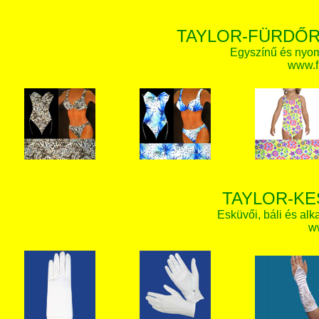
TAYLOR-FÜRDŐR
Egyszínű és nyom
www.f
TAYLOR-KE
Esküvői, báli és alk
w