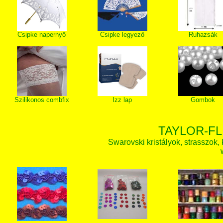
Csipke napernyő
Csipke legyező
Ruhazsák
Szilikonos combfix
Izz lap
Gombok
TAYLOR-FL
Swarovski kristályok, strasszok, k