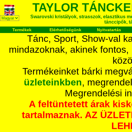
TAYLOR TÁNCKE
Swarovski kristályok, strasszok, elasztikus mét
tánccipők, t
Termékek
Elérhetőségünk
Nyitvatartás
Tánc, Sport, Show-val ka
mindazoknak, akinek fontos,
közö
Termékeinket bárki megvá
üzleteinkben
, megrendel
Megrendelési i
A feltüntetett árak ki
tartalmaznak. AZ ÜZL
LEH