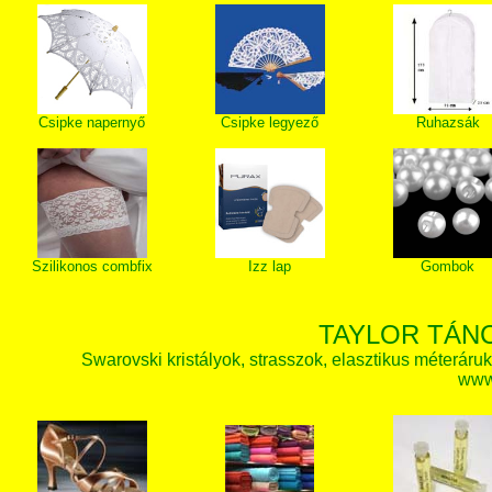
Csipke napernyő
Csipke legyező
Ruhazsák
Szilikonos combfix
Izz lap
Gombok
TAYLOR TÁN
Swarovski kristályok, strasszok, elasztikus méteráruk, 
www.