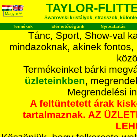
TAYLOR-FLITT
Swarovski kristályok, strasszok, különlege
Termékek
Elérhetőségünk
Nyitvatartás
Tánc, Sport, Show-val ka
mindazoknak, akinek fontos,
közö
Termékeinket bárki megvá
üzleteinkben
, megrendel
Megrendelési i
A feltüntetett árak ki
tartalmaznak. AZ ÜZL
LEH