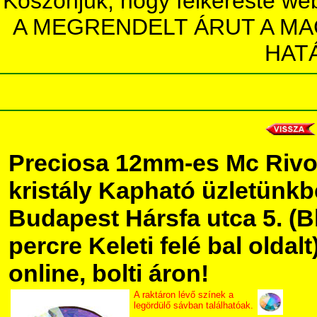
Köszönjük, hogy felkereste we
A MEGRENDELT ÁRUT A MA
HAT
Preciosa 12mm-es Mc Rivol
kristály Kapható üzletünk
Budapest Hársfa utca 5. (Bl
percre Keleti felé bal olda
online, bolti áron!
A raktáron lévő színek a
legördülő sávban találhatóak.