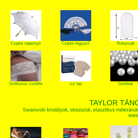
Csipke napernyő
Csipke legyező
Ruhazsák
Szilikonos combfix
Izz lap
Gombok
TAYLOR TÁN
Swarovski kristályok, strasszok, elasztikus méteráruk, 
www.