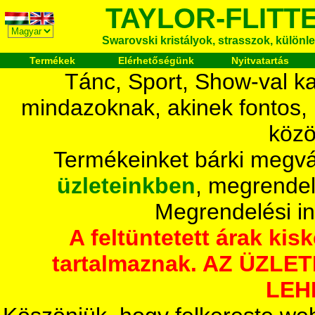
TAYLOR-FLITT
Swarovski kristályok, strasszok, különlege
Termékek
Elérhetőségünk
Nyitvatartás
Tánc, Sport, Show-val ka
mindazoknak, akinek fontos,
közö
Termékeinket bárki megvá
üzleteinkben
, megrendel
Megrendelési i
A feltüntetett árak ki
tartalmaznak. AZ ÜZL
LEH