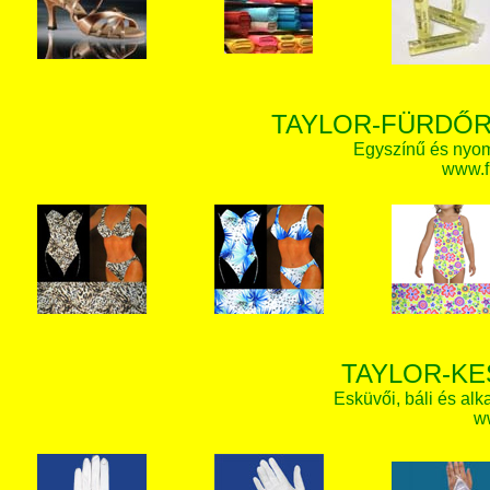
TAYLOR-FÜRDŐR
Egyszínű és nyom
www.f
TAYLOR-KE
Esküvői, báli és alk
w