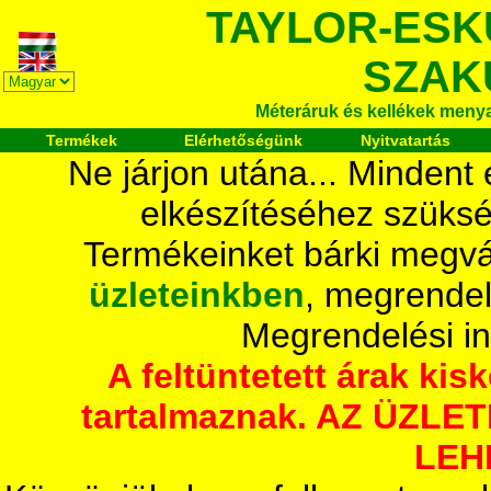
TAYLOR-ESK
SZAK
Méteráruk és kellékek meny
Termékek
Elérhetőségünk
Nyitvatartás
Ne járjon utána... Mindent
elkészítéséhez szüksé
Termékeinket bárki megvá
üzleteinkben
, megrendel
Megrendelési i
A feltüntetett árak ki
tartalmaznak. AZ ÜZL
LEH