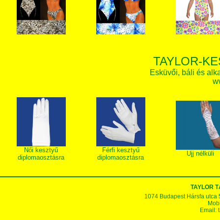
TAYLOR-KE
Esküvői, báli és alk
w
Női kesztyű
Férfi kesztyű
Ujj nélküli
diplomaosztásra
diplomaosztásra
TAYLOR T
1074 Budapest Hársfa utca 5-7
Mobi
Email: