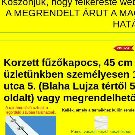
Köszönjük, hogy felkereste we
A MEGRENDELT ÁRUT A MA
HAT
Korzett fűzőkapocs, 45 c
üzletünkben személyesen 
utca 5. (Blaha Lujza tértől 5
oldalt) vagy megrendelhető 
A raktáron lévő színek a
Kellék, amely a termékhez külön rende
legördülő sávban találhatóak.
Pamut vászon korzet készítéshez