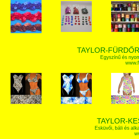
TAYLOR-FÜRDŐR
Egyszínű és nyom
www.f
TAYLOR-KE
Esküvői, báli és alk
w