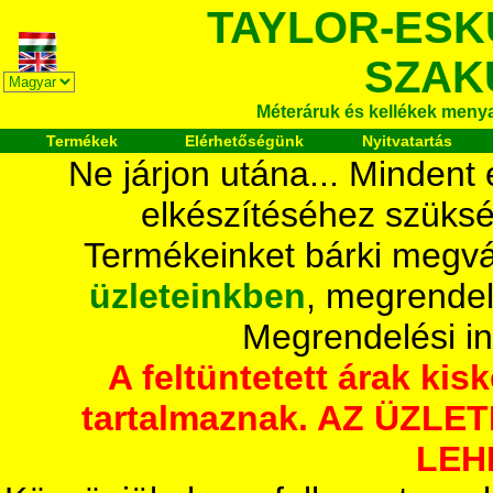
TAYLOR-ESK
SZAK
Méteráruk és kellékek meny
Termékek
Elérhetőségünk
Nyitvatartás
Ne járjon utána... Mindent
elkészítéséhez szüksé
Termékeinket bárki megvá
üzleteinkben
, megrendel
Megrendelési i
A feltüntetett árak ki
tartalmaznak. AZ ÜZL
LEH