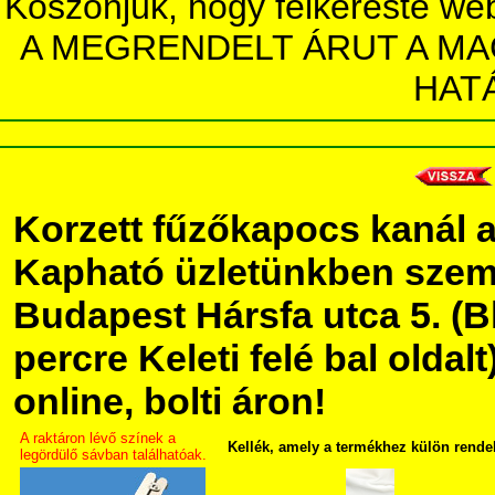
Köszönjük, hogy felkereste we
A MEGRENDELT ÁRUT A MA
HAT
Korzett fűzőkapocs kanál 
Kapható üzletünkben szem
Budapest Hársfa utca 5. (Bl
percre Keleti felé bal olda
online, bolti áron!
A raktáron lévő színek a
Kellék, amely a termékhez külön rende
legördülő sávban találhatóak.