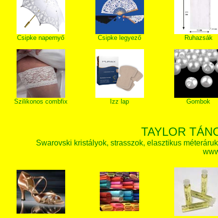
Csipke napernyő
Csipke legyező
Ruhazsák
Szilikonos combfix
Izz lap
Gombok
TAYLOR TÁN
Swarovski kristályok, strasszok, elasztikus méteráruk, 
www.