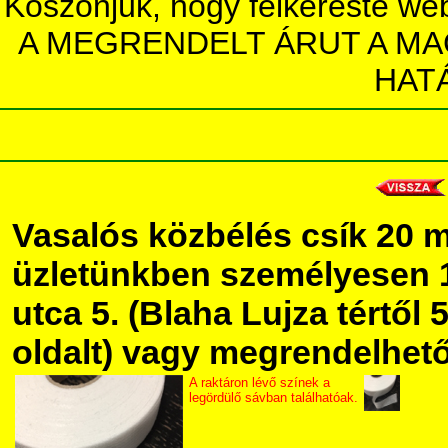
Köszönjük, hogy felkereste we
A MEGRENDELT ÁRUT A MA
HAT
Vasalós közbélés csík 20
üzletünkben személyesen 
utca 5. (Blaha Lujza tértől 5
oldalt) vagy megrendelhető 
A raktáron lévő színek a
legördülő sávban találhatóak.