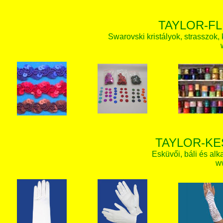
TAYLOR-FL
Swarovski kristályok, strasszok, k
TAYLOR-KE
Esküvői, báli és alk
w