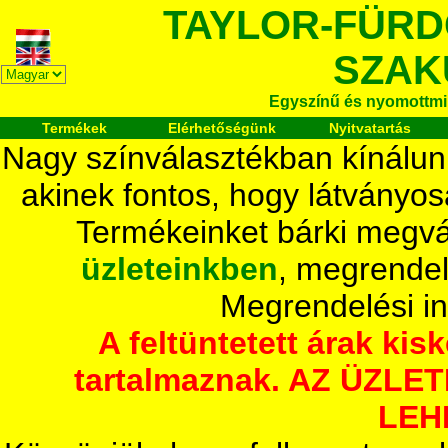
TAYLOR-FÜR
SZAK
Egyszínű és nyomottmi
Termékek
Elérhetőségünk
Nyitvatartás
Nagy színválasztékban kínálun
akinek fontos, hogy látványos
Termékeinket bárki megvá
üzleteinkben
, megrendel
Megrendelési i
A feltüntetett árak ki
tartalmaznak. AZ ÜZL
LEH