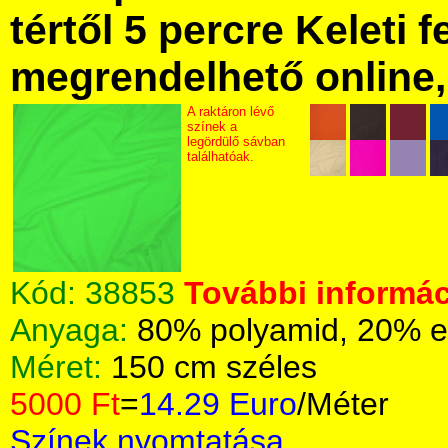
tértől 5 percre Keleti f
megrendelhető online, 
A raktáron lévő
színek a
legördülő sávban
találhatóak.
Kód:
38853
További informác
Anyaga:
80% polyamid, 20% e
Méret:
150 cm széles
5000 Ft
=
14.29 Euro
/Méter
Színek nyomtatása