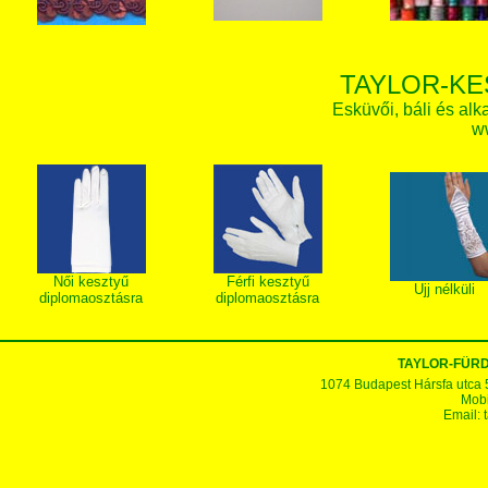
TAYLOR-KE
Esküvői, báli és alk
w
Női kesztyű
Férfi kesztyű
Ujj nélküli
diplomaosztásra
diplomaosztásra
TAYLOR-FÜR
1074 Budapest Hársfa utca 5-7
Mobi
Email: