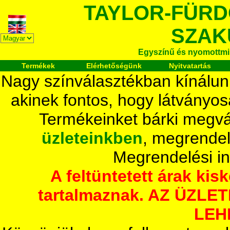
TAYLOR-FÜR
SZAK
Egyszínű és nyomottmi
Termékek
Elérhetőségünk
Nyitvatartás
Nagy színválasztékban kínálun
akinek fontos, hogy látványos
Termékeinket bárki megvá
üzleteinkben
, megrendel
Megrendelési i
A feltüntetett árak ki
tartalmaznak. AZ ÜZL
LEH