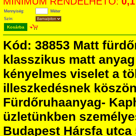
MINIMUM RENDELHETŐ:
0,1
Mennyiség:
Méter
Szín:
Kosárba
Kód: 38853 Matt fürdő
klasszikus matt anyag
kényelmes viselet a tö
illeszkedésnek köszö
Fürdőruhaanyag- Kaph
üzletünkben személye
Budapest Hársfa utca 