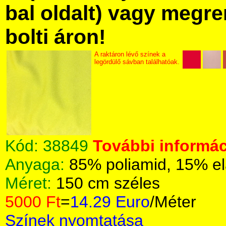
bal oldalt) vagy megre
bolti áron!
A raktáron lévő színek a
legördülő sávban találhatóak.
Kód:
38849
További informác
Anyaga:
85% poliamid, 15% el
Méret:
150 cm széles
5000 Ft
=
14.29 Euro
/Méter
Színek nyomtatása