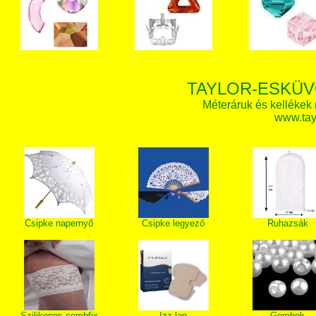
TAYLOR-ESKÜV
Méteráruk és kellékek
www.tay
Csipke napernyő
Csipke legyező
Ruhazsák
Szilikonos combfix
Izz lap
Gombok