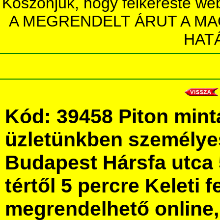
Köszönjük, hogy felkereste we
A MEGRENDELT ÁRUT A MA
HAT
Kód: 39458 Piton mint
üzletünkben személye
Budapest Hársfa utca 
tértől 5 percre Keleti f
megrendelhető online, 