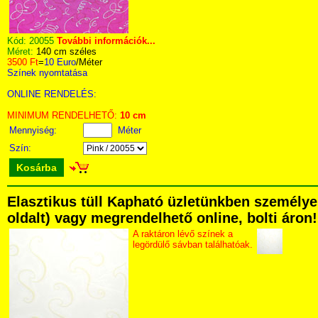
Kód:
20055
További információk...
Méret:
140 cm széles
3500 Ft
=
10 Euro
/Méter
Színek nyomtatása
ONLINE RENDELÉS:
MINIMUM RENDELHETŐ:
10 cm
Mennyiség:
Méter
Szín:
Kosárba
Elasztikus tüll Kapható üzletünkben személyes
oldalt) vagy megrendelhető online, bolti áron!
A raktáron lévő színek a
legördülő sávban találhatóak.