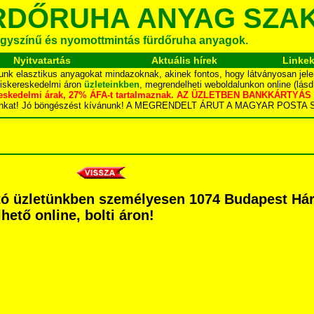
RDŐRUHA ANYAG SZA
gyszínű és nyomottmintás fürdőruha anyagok.
Nyitvatartás
Aktuális hírek
Linke
unk elasztikus anyagokat mindazoknak, akinek fontos, hogy látványosan jele
kiskereskedelmi áron
üzleteinkben
, megrendelheti weboldalunkon online (lás
skereskedelmi árak, 27% ÁFA-t tartalmaznak. AZ ÜZLETBEN BANKKÁRT
dalunkat! Jó böngészést kívánunk! A MEGRENDELT ÁRUT A MAGYAR POS
tó üzletünkben személyesen 1074 Budapest Hársf
hető online, bolti áron!