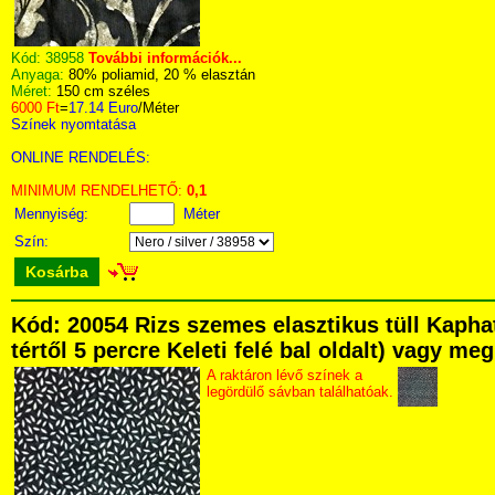
Kód:
38958
További információk...
Anyaga:
80% poliamid, 20 % elasztán
Méret:
150 cm széles
6000 Ft
=
17.14 Euro
/Méter
Színek nyomtatása
ONLINE RENDELÉS:
MINIMUM RENDELHETŐ:
0,1
Mennyiség:
Méter
Szín:
Kosárba
Kód: 20054 Rizs szemes elasztikus tüll Kapha
tértől 5 percre Keleti felé bal oldalt) vagy me
A raktáron lévő színek a
legördülő sávban találhatóak.