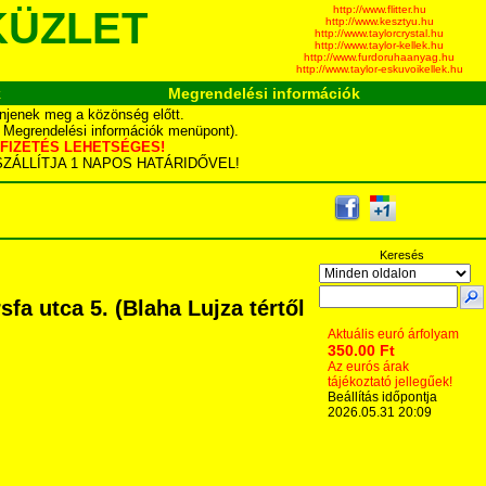
http://www.flitter.hu
KÜZLET
http://www.kesztyu.hu
http://www.taylorcrystal.hu
http://www.taylor-kellek.hu
http://www.furdoruhaanyag.hu
http://www.taylor-eskuvoikellek.hu
k
Megrendelési információk
njenek meg a közönség előtt.
d Megrendelési információk menüpont).
YÁS FIZETÉS LEHETSÉGES!
TA SZÁLLÍTJA 1 NAPOS HATÁRIDŐVEL!
Keresés
a utca 5. (Blaha Lujza tértől
Aktuális euró árfolyam
350.00 Ft
Az eurós árak
tájékoztató jellegűek!
Beállítás időpontja
2026.05.31 20:09