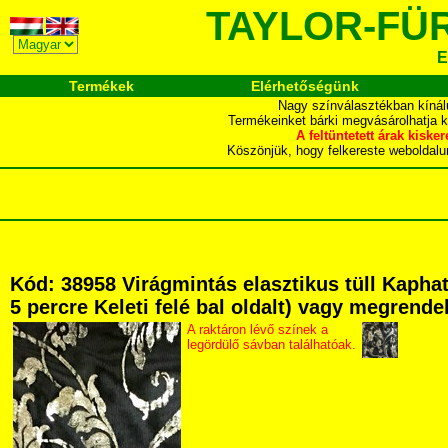
TAYLOR-FÜ
E
Termékek
Elérhetőségünk
Nagy színválasztékban kínál
Termékeinket bárki megvásárolhatja 
A feltüntetett árak ki
Köszönjük, hogy felkereste webol
Kód: 38958 Virágmintás elasztikus tüll Kapha
5 percre Keleti felé bal oldalt) vagy megrendel
A raktáron lévő színek a
legördülő sávban találhatóak.