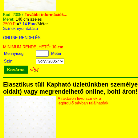
Kód:
20057
További információk...
Méret:
140 cm széles
2500 Ft
=
7.14 Euro
/Méter
Színek nyomtatása
ONLINE RENDELÉS:
MINIMUM RENDELHETŐ:
10 cm
Mennyiség:
Méter
Szín:
Kosárba
Elasztikus tüll Kapható üzletünkben személyes
oldalt) vagy megrendelhető online, bolti áron!
A raktáron lévő színek a
legördülő sávban találhatóak.