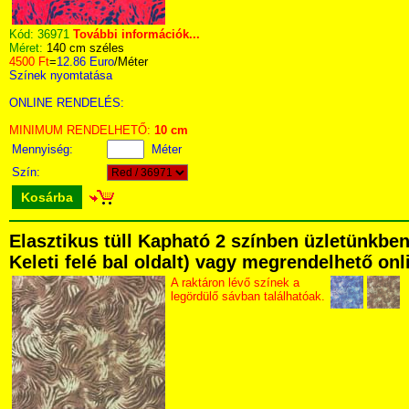
Kód:
36971
További információk...
Méret:
140 cm széles
4500 Ft
=
12.86 Euro
/Méter
Színek nyomtatása
ONLINE RENDELÉS:
MINIMUM RENDELHETŐ:
10 cm
Mennyiség:
Méter
Szín:
Kosárba
Elasztikus tüll Kapható 2 színben üzletünkben
Keleti felé bal oldalt) vagy megrendelhető onli
A raktáron lévő színek a
legördülő sávban találhatóak.