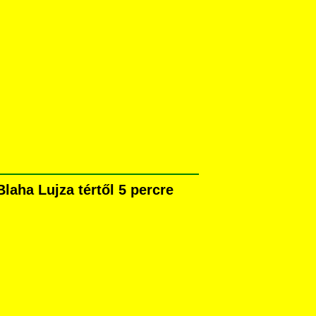
laha Lujza tértől 5 percre