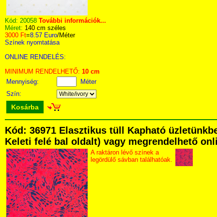
Kód:
20058
További információk...
Méret:
140 cm széles
3000 Ft
=
8.57 Euro
/Méter
Színek nyomtatása
ONLINE RENDELÉS:
MINIMUM RENDELHETŐ:
10 cm
Mennyiség:
Méter
Szín:
Kosárba
Kód: 36971 Elasztikus tüll Kapható üzletünkb
Keleti felé bal oldalt) vagy megrendelhető onli
A raktáron lévő színek a
legördülő sávban találhatóak.