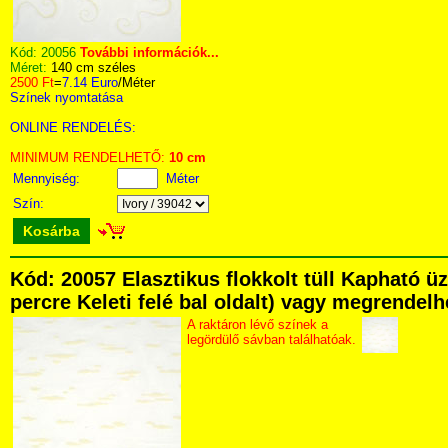
Kód:
20056
További információk...
Méret:
140 cm széles
2500 Ft
=
7.14 Euro
/Méter
Színek nyomtatása
ONLINE RENDELÉS:
MINIMUM RENDELHETŐ:
10 cm
Mennyiség:
Méter
Szín:
Kosárba
Kód: 20057 Elasztikus flokkolt tüll Kapható ü
percre Keleti felé bal oldalt) vagy megrendelhe
A raktáron lévő színek a
legördülő sávban találhatóak.