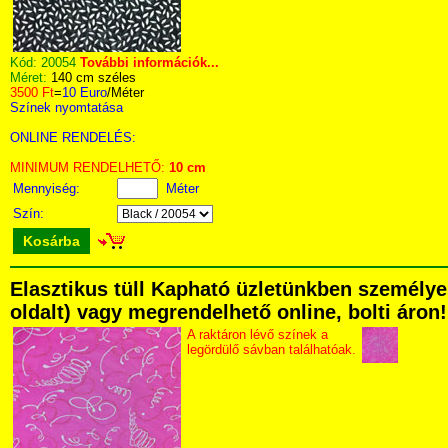
Kód:
20054
További információk...
Méret:
140 cm széles
3500 Ft
=
10 Euro
/Méter
Színek nyomtatása
ONLINE RENDELÉS:
MINIMUM RENDELHETŐ:
10 cm
Mennyiség:
Méter
Szín:
Kosárba
Elasztikus tüll Kapható üzletünkben személyes
oldalt) vagy megrendelhető online, bolti áron!
A raktáron lévő színek a
legördülő sávban találhatóak.