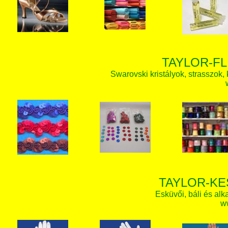
TAYLOR-FL
Swarovski kristályok, strasszok, k
TAYLOR-KE
Esküvői, báli és alk
w