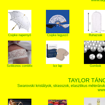
Csipke napernyő
Csipke legyező
Ruhazsák
Szilikonos combfix
Izz lap
Gombok
TAYLOR TÁN
Swarovski kristályok, strasszok, elasztikus méteráruk, 
www.