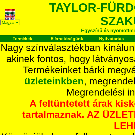
TAYLOR-FÜR
SZAK
Egyszínű és nyomottmi
Termékek
Elérhetőségünk
Nyitvatartás
Nagy színválasztékban kínálun
akinek fontos, hogy látványos
Termékeinket bárki megvá
üzleteinkben
, megrendel
Megrendelési i
A feltüntetett árak ki
tartalmaznak. AZ ÜZL
LEH