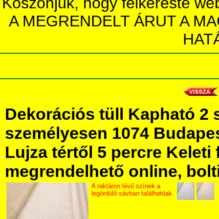
Köszönjük, hogy felkereste we
A MEGRENDELT ÁRUT A MA
HAT
Dekorációs tüll Kapható 2
személyesen 1074 Budapest
Lujza tértől 5 percre Keleti 
megrendelhető online, bolt
A raktáron lévő színek a
legördülő sávban találhatóak.